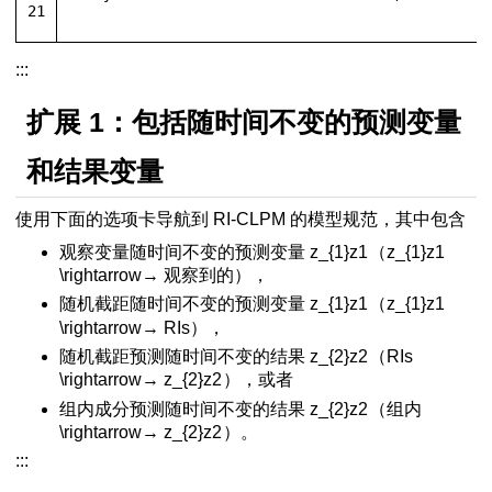
21
:::
扩展 1：包括随时间不变的预测变量
和结果变量
使用下面的选项卡导航到 RI-CLPM 的模型规范，其中包含
观察变量随时间不变的预测变量
z_{1}
z
1
（
z_{1}
z
1
\rightarrow
→
观察到的），
随机截距随时间不变的预测变量
z_{1}
z
1
（
z_{1}
z
1
\rightarrow
→
RIs），
随机截距预测随时间不变的结果
z_{2}
z
2
（RIs
\rightarrow
→
z_{2}
z
2
），或者
组内成分预测随时间不变的结果
z_{2}
z
2
（组内
\rightarrow
→
z_{2}
z
2
）。
:::