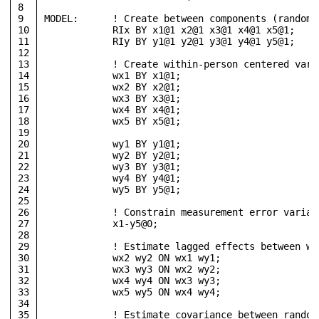
8
9
MODEL:      ! Create between components (random 
10
            RIx BY x1@1 x2@1 x3@1 x4@1 x5@1;
11
            RIy BY y1@1 y2@1 y3@1 y4@1 y5@1;
12
13
            ! Create within-person centered vari
14
            wx1 BY x1@1; 
15
            wx2 BY x2@1;
16
            wx3 BY x3@1; 
17
            wx4 BY x4@1; 
18
            wx5 BY x5@1;
19
20
            wy1 BY y1@1; 
21
            wy2 BY y2@1;
22
            wy3 BY y3@1; 
23
            wy4 BY y4@1; 
24
            wy5 BY y5@1;
25
26
            ! Constrain measurement error varian
27
            x1-y5@0;
28
29
            ! Estimate lagged effects between wi
30
            wx2 wy2 ON wx1 wy1;
31
            wx3 wy3 ON wx2 wy2;
32
            wx4 wy4 ON wx3 wy3;
33
            wx5 wy5 ON wx4 wy4;
34
35
            ! Estimate covariance between random