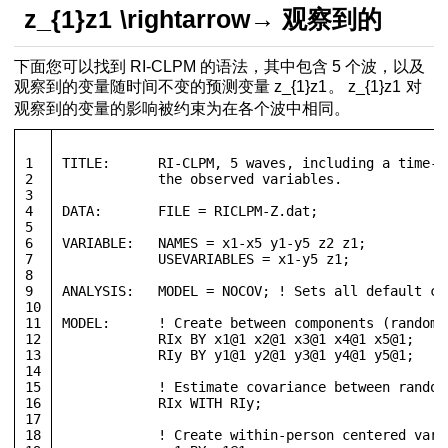
z_{1}
z
1
\rightarrow
→
观察到的
下面您可以找到 RI-CLPM 的语法，其中包含 5 个波，以及
观察到的变量随时间不变的预测变量
z_{1}
z
1
。
z_{1}
z
1
对
观察到的变量的影响被约束为在各个波中相同。
1
TITLE:	    RI-CLPM, 5 waves, including a tim
2
            the observed variables. 
3
4
DATA:       FILE = RICLPM-Z.dat;
5
6
VARIABLE:   NAMES = x1-x5 y1-y5 z2 z1;
7
            USEVARIABLES = x1-y5 z1;
8
9
ANALYSIS:   MODEL = NOCOV; ! Sets all default co
10
11
MODEL:      ! Create between components (random 
12
            RIx BY x1@1 x2@1 x3@1 x4@1 x5@1;
13
            RIy BY y1@1 y2@1 y3@1 y4@1 y5@1;
14
15
            ! Estimate covariance between random
16
            RIx WITH RIy;
17
18
            ! Create within-person centered vari