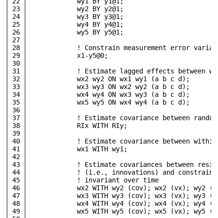
22
            wy1 BY y1@1; 
23
            wy2 BY y2@1;
24
            wy3 BY y3@1; 
25
            wy4 BY y4@1; 
26
            wy5 BY y5@1;
27
28
            ! Constrain measurement error varian
29
            x1-y5@0;
30
31
            ! Estimate lagged effects between wi
32
            wx2 wy2 ON wx1 wy1 (a b c d);
33
            wx3 wy3 ON wx2 wy2 (a b c d);
34
            wx4 wy4 ON wx3 wy3 (a b c d);
35
            wx5 wy5 ON wx4 wy4 (a b c d);
36
37
            ! Estimate covariance between random
38
            RIx WITH RIy;
39
40
            ! Estimate covariance between within
41
            wx1 WITH wy1;
42
43
            ! Estimate covariances between resid
44
            ! (i.e., innovations) and constrain 
45
            ! invariant over time
46
            wx2 WITH wy2 (cov); wx2 (vx); wy2 (v
47
            wx3 WITH wy3 (cov); wx3 (vx); wy3 (v
48
            wx4 WITH wy4 (cov); wx4 (vx); wy4 (v
49
            wx5 WITH wy5 (cov); wx5 (vx); wy5 (v