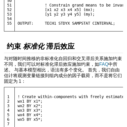
50
51
            ! Constrain grand means to be invari
52
            [x1 x2 x3 x4 x5] (mx);
53
            [y1 y2 y3 y4 y5] (my);
54
55
OUTPUT:	    TECH1 STDYX SAMPSTAT CINTERVAL;
约束
标准化
滞后效应
与对随时间推移的非标准化自回归和交叉滞后关系施加约束
不同，我们可以对标准化滞后效应施加约束，如
FAQ
中所
述。 与基本模型相比，语法有多个变化。 首先，我们自由
估计将观测变量链接到组内成分的因子载荷，而不是将它们
固定为 1：
1
! Create within-components with freely estimated
2
wx1 BY x1*; 
3
wx2 BY x2*;
4
wx3 BY x3*; 
5
wx4 BY x4*; 
6
wx5 BY x5*;
7