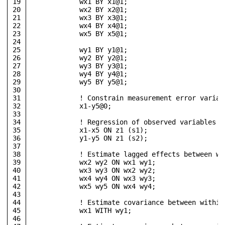
19
            wx1 BY x1@1; 
20
            wx2 BY x2@1;
21
            wx3 BY x3@1; 
22
            wx4 BY x4@1;
23
            wx5 BY x5@1;
24
25
            wy1 BY y1@1; 
26
            wy2 BY y2@1;
27
            wy3 BY y3@1; 
28
            wy4 BY y4@1;
29
            wy5 BY y5@1;
30
31
            ! Constrain measurement error varian
32
            x1-y5@0;
33
34
            ! Regression of observed variables o
35
            x1-x5 ON z1 (s1);
36
            y1-y5 ON z1 (s2);
37
38
            ! Estimate lagged effects between wi
39
            wx2 wy2 ON wx1 wy1;
40
            wx3 wy3 ON wx2 wy2;
41
            wx4 wy4 ON wx3 wy3;
42
            wx5 wy5 ON wx4 wy4;
43
44
            ! Estimate covariance between within
45
            wx1 WITH wy1;
46