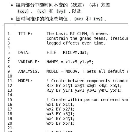
组内部分中随时间不变的（残差）（共）方差
、
和
，以及
(cov)
(vx)
(vy)
随时间推移的约束总均值，
和
。
(mx)
(my)
1
TITLE:	    The basic RI-CLPM, 5 waves. 
2
            Constrain the grand means, (residual
3
            lagged effects over time.   
4
5
DATA:       FILE = RICLPM.dat;  
6
7
VARIABLE:   NAMES = x1-x5 y1-y5;
8
9
ANALYSIS:   MODEL = NOCOV; ! Sets all default co
10
11
MODEL:	    ! Create between components (rando
12
            RIx BY x1@1 x2@1 x3@1 x4@1 x5@1;
13
            RIy BY y1@1 y2@1 y3@1 y4@1 y5@1;
14
15
            ! Create within-person centered vari
16
            wx1 BY x1@1; 
17
            wx2 BY x2@1;
18
            wx3 BY x3@1; 
19
            wx4 BY x4@1; 
20
            wx5 BY x5@1;
21