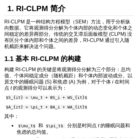
1. RI-CLPM 简介
有输出CFI等拟合指标
RI-CLPM 是一种结构方程模型（SEM）方法，用于分析纵
向数据。它将观测得分分解为个体内部的动态变化和个体之
细注释和解读
间稳定的差异两部分。传统的交叉滞后面板模型 (CLPM) 没
何验证调节效应是否存在Garcia2014
有区分个体内部和个体之间的差异，RI-CLPM 通过引入随
机截距来解决这个问题。
逻辑
1.1 基本 RI-CLPM 的构建
构建 RI-CLPM 的关键是将观测得分分解为三个部分：总均
值、个体间稳定成分（随机截距）和个体内部波动成分。以
代码和lavaan代码
原文中的睡眠问题 (S) 和焦虑 (A) 为例，对于个体
i
在时间
点
t
的观测得分可以表示为：
$S_{it} = \mu_t + BS_i + WS_{it}$
的构建
$A_{it} = \pi_t + BA_i + WA_{it}$
 CLPM 的关系
其中：
时不变的预测变量和结果变量
和
分别是时间点
t
的睡眠问题和
$\mu_t$
$\pi_t$
预测变量
焦虑的总均值。
结果变量