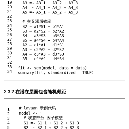
19
  A3 =~ A3_1 + A3_2 + A3_3
20
  A4 =~ A4_1 + A4_2 + A4_3
21
  A5 =~ A5_1 + A5_2 + A5_3
22
23
  # 交叉滞后效应
24
  S2 ~ a1*S1 + b1*A1
25
  S3 ~ a2*S2 + b2*A2
26
  S4 ~ a3*S3 + b3*A3
27
  S5 ~ a4*S4 + b4*A4
28
  A2 ~ c1*A1 + d1*S1
29
  A3 ~ c2*A2 + d2*S2
30
  A4 ~ c3*A3 + d3*S3
31
  A5 ~ c4*A4 + d4*S4
32
'
33
fit 
<-
 sem
(
model
,
 data 
=
 data
)
34
summary
(
fit
,
 standardized 
=
TRUE
)
2.3.2 在潜在层面包含随机截距
# lavaan 示例代码
1
model 
<-
'
2
  # 状态部分 因子模型
3
4
  S1 =~ S1_1 + S1_2 + S1_3
5
  S2 =~ S2_1 + S2_2 + S2_3