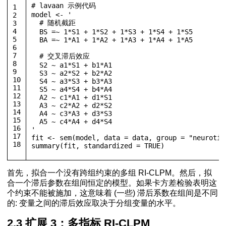
# lavaan 示例代码
1
model 
<-
'
2
  # 随机截距
3
4
  BS =~ 1*S1 + 1*S2 + 1*S3 + 1*S4 + 1*S5
5
  BA =~ 1*A1 + 1*A2 + 1*A3 + 1*A4 + 1*A5
6
7
  # 交叉滞后效应
8
  S2 ~ a1*S1 + b1*A1
9
  S3 ~ a2*S2 + b2*A2
10
  S4 ~ a3*S3 + b3*A3
11
  S5 ~ a4*S4 + b4*A4
12
  A2 ~ c1*A1 + d1*S1
13
  A3 ~ c2*A2 + d2*S2
14
  A4 ~ c3*A3 + d3*S3
15
  A5 ~ c4*A4 + d4*S4
16
'
17
fit 
<-
 sem
(
model
,
 data 
=
 data
,
 group 
=
"neurotic
18
summary
(
fit
,
 standardized 
=
TRUE
)
首先，拟合一个没有跨组约束的多组 RI-CLPM。然后，拟
合一个滞后参数在组间恒定的模型。如果卡方差检验表明这
个约束不能被施加，这意味着 (一些) 滞后系数在组间是不同
的: 变量之间的滞后效应取决于分组变量的水平。
2.3 扩展 3：多指标 RI-CLPM