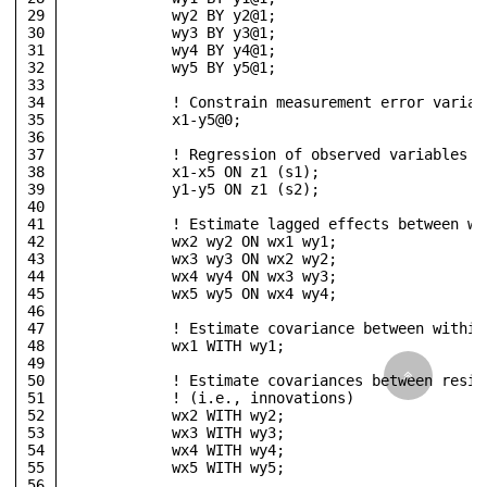
29
            wy2 BY y2@1;
30
            wy3 BY y3@1; 
31
            wy4 BY y4@1;
32
            wy5 BY y5@1;
33
34
            ! Constrain measurement error varian
35
            x1-y5@0;
36
37
            ! Regression of observed variables o
38
            x1-x5 ON z1 (s1);
39
            y1-y5 ON z1 (s2);
40
41
            ! Estimate lagged effects between wi
42
            wx2 wy2 ON wx1 wy1;
43
            wx3 wy3 ON wx2 wy2;
44
            wx4 wy4 ON wx3 wy3;
45
            wx5 wy5 ON wx4 wy4;
46
47
            ! Estimate covariance between within
48
            wx1 WITH wy1;
49
50
            ! Estimate covariances between resid
51
            ! (i.e., innovations)
52
            wx2 WITH wy2;
53
            wx3 WITH wy3; 
54
            wx4 WITH wy4; 
55
            wx5 WITH wy5;
56