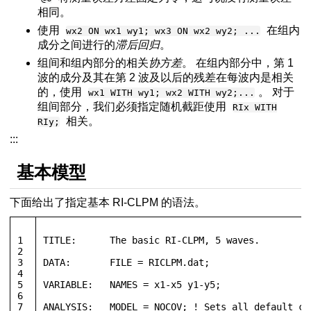
相同。
使用
在组内
wx2 ON wx1 wy1; wx3 ON wx2 wy2; ...
成分之间进行的
滞后回归
。
组间和组内部分的相关
协方差
。 在组内部分中，第 1
波的成分及其在第 2 波及以后的残差在每波内是相关
的，使用
。 对于
wx1 WITH wy1; wx2 WITH wy2;...
组间部分，我们必须指定随机截距使用
RIx WITH
相关。
RIy;
:::
基本模型
下面给出了指定基本 RI-CLPM 的语法。
1
TITLE:	    The basic RI-CLPM, 5 waves. 
2
3
DATA:       FILE = RICLPM.dat;
4
5
VARIABLE:   NAMES = x1-x5 y1-y5;
6
7
ANALYSIS:   MODEL = NOCOV; ! Sets all default co