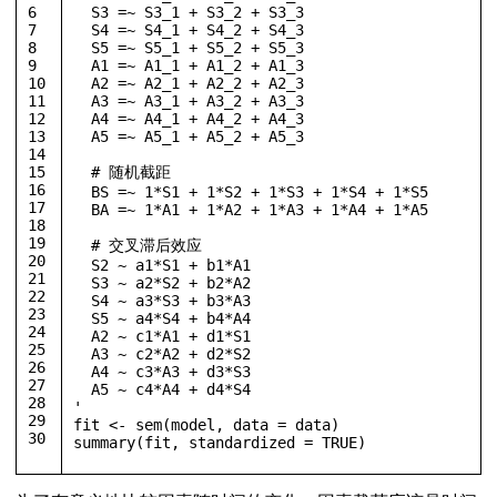
6
  S3 =~ S3_1 + S3_2 + S3_3
7
  S4 =~ S4_1 + S4_2 + S4_3
8
  S5 =~ S5_1 + S5_2 + S5_3
9
  A1 =~ A1_1 + A1_2 + A1_3
10
  A2 =~ A2_1 + A2_2 + A2_3
11
  A3 =~ A3_1 + A3_2 + A3_3
12
  A4 =~ A4_1 + A4_2 + A4_3
13
  A5 =~ A5_1 + A5_2 + A5_3
14
15
  # 随机截距
16
  BS =~ 1*S1 + 1*S2 + 1*S3 + 1*S4 + 1*S5
17
  BA =~ 1*A1 + 1*A2 + 1*A3 + 1*A4 + 1*A5
18
19
  # 交叉滞后效应
20
  S2 ~ a1*S1 + b1*A1
21
  S3 ~ a2*S2 + b2*A2
22
  S4 ~ a3*S3 + b3*A3
23
  S5 ~ a4*S4 + b4*A4
24
  A2 ~ c1*A1 + d1*S1
25
  A3 ~ c2*A2 + d2*S2
26
  A4 ~ c3*A3 + d3*S3
27
  A5 ~ c4*A4 + d4*S4
28
'
29
fit 
<-
 sem
(
model
,
 data 
=
 data
)
30
summary
(
fit
,
 standardized 
=
TRUE
)