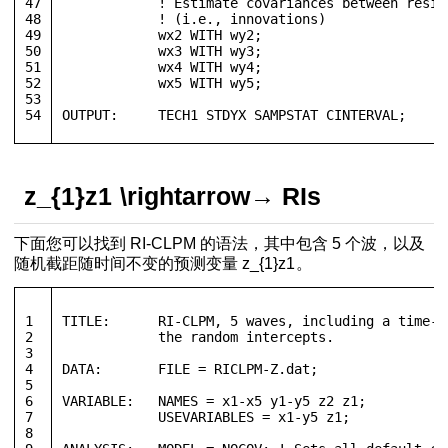
47
            ! Estimate covariances between resid
48
            ! (i.e., innovations)
49
            wx2 WITH wy2;
50
            wx3 WITH wy3; 
51
            wx4 WITH wy4; 
52
            wx5 WITH wy5;
53
54
OUTPUT:	    TECH1 STDYX SAMPSTAT CINTERVAL;
z_{1}
z
1
\rightarrow
→
RIs
下面您可以找到 RI-CLPM 的语法，其中包含 5 个波，以及
随机截距随时间不变的预测变量
z_{1}
z
1
。
1
TITLE:	    RI-CLPM, 5 waves, including a tim
2
            the random intercepts. 
3
4
DATA:       FILE = RICLPM-Z.dat;
5
6
VARIABLE:   NAMES = x1-x5 y1-y5 z2 z1;
7
            USEVARIABLES = x1-y5 z1;
8