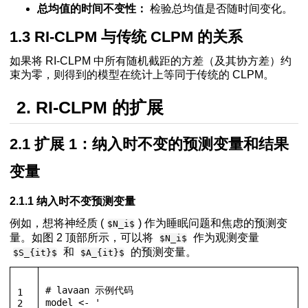
总均值的时间不变性：
检验总均值是否随时间变化。
1.3 RI-CLPM 与传统 CLPM 的关系
如果将 RI-CLPM 中所有随机截距的方差（及其协方差）约
束为零，则得到的模型在统计上等同于传统的 CLPM。
2. RI-CLPM 的扩展
2.1 扩展 1：纳入时不变的预测变量和结果
变量
2.1.1 纳入时不变预测变量
例如，想将神经质 (
) 作为睡眠问题和焦虑的预测变
$N_i$
量。如图 2 顶部所示，可以将
作为观测变量
$N_i$
和
的预测变量。
$S_{it}$
$A_{it}$
# lavaan 示例代码
1
model 
<-
'
2