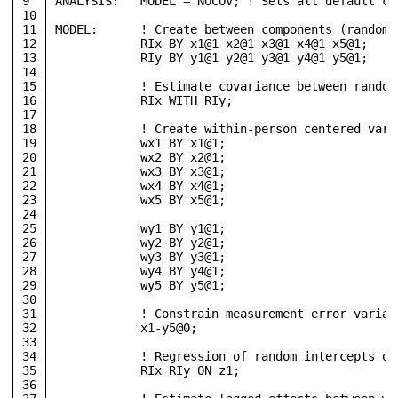
9
ANALYSIS:   MODEL = NOCOV; ! Sets all default co
10
11
MODEL:      ! Create between components (random 
12
            RIx BY x1@1 x2@1 x3@1 x4@1 x5@1;
13
            RIy BY y1@1 y2@1 y3@1 y4@1 y5@1;
14
15
            ! Estimate covariance between random
16
            RIx WITH RIy;
17
18
            ! Create within-person centered vari
19
            wx1 BY x1@1; 
20
            wx2 BY x2@1;
21
            wx3 BY x3@1; 
22
            wx4 BY x4@1;
23
            wx5 BY x5@1;
24
25
            wy1 BY y1@1; 
26
            wy2 BY y2@1;
27
            wy3 BY y3@1; 
28
            wy4 BY y4@1;
29
            wy5 BY y5@1;
30
31
            ! Constrain measurement error varian
32
            x1-y5@0;
33
34
            ! Regression of random intercepts on
35
            RIx RIy ON z1;
36