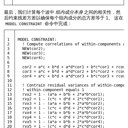
最后，我们计算每个波中
组内成分本身
之间的相关性，然
后约束残差方差以确保每个组内成分的总方差等于 1。 这在
命令中完成：
MODEL CONSTRAINT
1
MODEL CONSTRAINT:
2
  ! Compute correlations of within-components at
3
  NEW(cor2);
4
  NEW(cor3);
5
  NEW(cor4);
6
7
  cor2 = a*c + b*d + a*d*cor1 + b*c*cor1 + rcov2
8
  cor3 = a*c + b*d + a*d*cor2 + b*c*cor2 + rcov3
9
  cor4 = a*c + b*d + a*d*cor3 + b*c*cor3 + rcov4
10
11
  ! Contrain residual variances of within-compon
12
  ! within-component equals 1
13
  rvx2 = 1 - (a*a + b*b + 2*a*b*cor1);
14
  rvy2 = 1 - (c*c + d*d + 2*c*d*cor1);
15
  rvx3 = 1 - (a*a + b*b + 2*a*b*cor2);
16
  rvy3 = 1 - (c*c + d*d + 2*c*d*cor2);
17
  rvx4 = 1 - (a*a + b*b + 2*a*b*cor3);
18
  rvy4 = 1 - (c*c + d*d + 2*c*d*cor3);
19
  rvx5 = 1 - (a*a + b*b + 2*a*b*cor4);
20
  rvy5 = 1 - (c*c + d*d + 2*c*d*cor4);