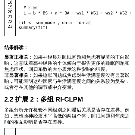
18
19
  # 回归
20
  L ~ b * BS + a * BA + ws1 * WS1 + ws2 * WS2 + 
21
'
22
fit 
<-
 sem
(
model
,
 data 
=
 data
)
23
summary
(
fit
)
结果解读：
显著正相关
：如果神经质对睡眠问题和焦虑有显著的正向影
响，这意味着高神经质的个体倾向于报告更多的睡眠问题和
焦虑症状。回归系数的大小表示这种影响的强度。
非显著相关
：如果睡眠问题或焦虑对生活满意度没有显著影
响，可能表明这些因素与生活满意度之间的关系较为复杂，
或者存在其他的调节或中介变量。
2.2 扩展 2：多组 RI-CLPM
多组分析允许检验不同组别之间滞后关系是否存在差异。例
如，想检验神经质水平高低的两组个体，睡眠问题和焦虑之
间的相互影响是否存在差异。