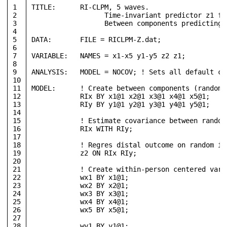
1
TITLE:	    RI-CLPM, 5 waves.
2
	          Time-invariant predictor z1 f
3
	          Between components predicting
4
5
DATA:       FILE = RICLPM-Z.dat;
6
7
VARIABLE:   NAMES = x1-x5 y1-y5 z2 z1;
8
9
ANALYSIS:   MODEL = NOCOV; ! Sets all default co
10
11
MODEL:      ! Create between components (random 
12
            RIx BY x1@1 x2@1 x3@1 x4@1 x5@1;
13
            RIy BY y1@1 y2@1 y3@1 y4@1 y5@1;
14
15
            ! Estimate covariance between random
16
            RIx WITH RIy;
17
18
            ! Regres distal outcome on random in
19
            z2 ON RIx RIy;
20
21
            ! Create within-person centered vari
22
            wx1 BY x1@1; 
23
            wx2 BY x2@1;
24
            wx3 BY x3@1; 
25
            wx4 BY x4@1;
26
            wx5 BY x5@1;
27
28
            wy1 BY y1@1; 