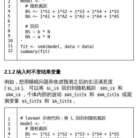
model 
<-
'
2
  # 随机截距
3
4
  BS =~ 1*S1 + 1*S2 + 1*S3 + 1*S4 + 1*S5
5
  BA =~ 1*A1 + 1*A2 + 1*A3 + 1*A4 + 1*A5
6
7
  # 回归
8
  BS ~ b * N
9
  BA ~ a * N
10
'
11
fit 
<-
 sem
(
model
,
 data 
=
 data
)
12
summary
(
fit
)
2.1.2 纳入时不变结果变量
例如，想用睡眠问题和焦虑预测之后的生活满意度
(
)。 可以将
回归到随机截距
和
$L_i$
$L_i$
$BS_i$
，个体内部的波动
和
或观
$BA_i$
$WS_{it}$
$WA_{it}$
测变量
和
。
$S_{it}$
$A_{it}$
# lavaan 示例代码：将 L 回归到随机截距
1
model 
<-
'
2
  # 随机截距
3
4
  BS =~ 1*S1 + 1*S2 + 1*S3 + 1*S4 + 1*S5