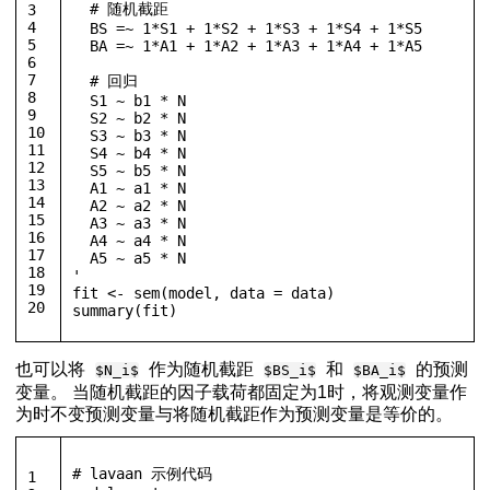
  # 随机截距
3
4
  BS =~ 1*S1 + 1*S2 + 1*S3 + 1*S4 + 1*S5
5
  BA =~ 1*A1 + 1*A2 + 1*A3 + 1*A4 + 1*A5
6
7
  # 回归
8
  S1 ~ b1 * N
9
  S2 ~ b2 * N
10
  S3 ~ b3 * N
11
  S4 ~ b4 * N
12
  S5 ~ b5 * N
13
  A1 ~ a1 * N
14
  A2 ~ a2 * N
15
  A3 ~ a3 * N
16
  A4 ~ a4 * N
17
  A5 ~ a5 * N
18
'
19
fit 
<-
 sem
(
model
,
 data 
=
 data
)
20
summary
(
fit
)
也可以将
作为随机截距
和
的预测
$N_i$
$BS_i$
$BA_i$
变量。 当随机截距的因子载荷都固定为1时，将观测变量作
为时不变预测变量与将随机截距作为预测变量是等价的。
# lavaan 示例代码
1