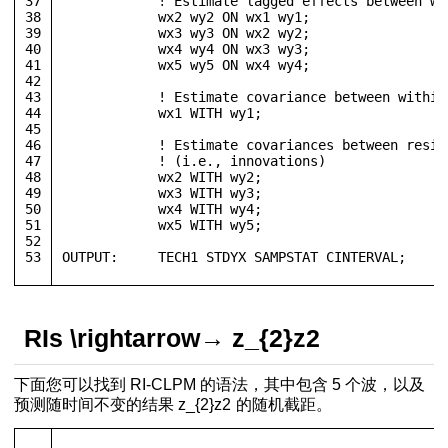
37
            ! Estimate lagged effects between wi
38
            wx2 wy2 ON wx1 wy1;
39
            wx3 wy3 ON wx2 wy2;
40
            wx4 wy4 ON wx3 wy3;
41
            wx5 wy5 ON wx4 wy4;
42
43
            ! Estimate covariance between within
44
            wx1 WITH wy1;
45
46
            ! Estimate covariances between resid
47
            ! (i.e., innovations)
48
            wx2 WITH wy2;
49
            wx3 WITH wy3; 
50
            wx4 WITH wy4; 
51
            wx5 WITH wy5;
52
53
OUTPUT:	    TECH1 STDYX SAMPSTAT CINTERVAL;
RIs
\rightarrow
→
z_{2}
z
2
下面您可以找到 RI-CLPM 的语法，其中包含 5 个波，以及
预测随时间不变的结果
z_{2}
z
2
的随机截距。