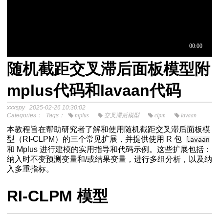
随机截距交叉滞后面板模型附
于中介模
mplus代码和lavaan代码
xxxspy
2025-02-26 10:30:02
程
Categories：
Tags：
mplus
交叉滞后模型
clpm
lavaan
分析SPSS视频教程
本教程旨在帮助研究者了解和使用随机截距交叉滞后面板模
型（RI-CLPM）的三个常见扩展，并提供使用 R 包
lavaan
和 Mplus 进行建模的实用指导和代码示例。这些扩展包括：
纳入时不变预测变量和/或结果变量，进行多组分析，以及纳
入多重指标。
码结果解读
RI-CLPM 模型
教程
个模型的拟合差异是否显著