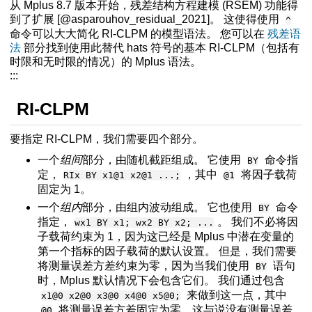
从 Mplus 8.7 版本开始，残差结构方程建模 (RSEM) 功能得
到了扩展 [@asparouhov_residual_2021]。 这使得使用
^
命令可以大大简化 RI-CLPM 的模型语法。 您可以在
残差语
法
部分找到使用此替代 hats 符号的基本 RI-CLPM（包括有
时限和无时限的情况）的 Mplus 语法。
:::
RI-CLPM
要指定 RI-CLPM，我们需要四个部分。
一个
组间
部分，由随机截距组成。 它使用
命令指
BY
定，
，其中
将因子载荷
RIx BY x1@1 x2@1 ...;
@1
固定为 1。
一个
组内
部分，由组内波动组成。 它也使用
命令
BY
指定，
。 我们不必将因
wx1 BY x1; wx2 BY x2; ...
子载荷约束为 1，因为这已经是 Mplus 中潜在变量的
第一个指标的因子载荷的默认设置。 但是，我们需要
将测量误差方差约束为零，因为当我们使用
语句
BY
时，Mplus 默认情况下会包含它们。 我们通过包含
来做到这一点，其中
x1@0 x2@0 x3@0 x4@0 x5@0;
将测量误差方差固定为零，这与说没有测量误差
@0