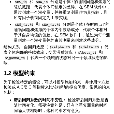
和
分别是个体
i
的睡眠问题和焦虑的
$BS_i$
$BA_i$
CLPM
随机截距，代表个体间稳定的差异。在 SEM 软件中，
-CLPM
通过创建一个潜变量，并将重复测量作为其指标，且
特异性随机截距
所有因子载荷固定为 1 来实现。
面包含随机截距
和
分别是个体
i
在时间点
t
的
$WS_{it}$
$WA_{it}$
睡眠问题和焦虑的个体内部波动成分，代表个体相对
于其自身均值的偏差。在 SEM 软件中，通过为每个测
量创建一个潜变量并约束其测量来创建这些成分。
结构关系：自回归效应（
和
）代
$\alpha_t$
$\delta_t$
表个体内部的持续效应，交叉滞后效应（
和
$\beta_t$
）代表一个领域的状态对另一个领域状态的影
$\gamma_t$
的预测变量和结果变量
响。
row→ 观察到的
→ RIs
1.2 模型约束
2}z2​
2}z2​
为了检验特定的假设，可以对模型施加约束，并使用卡方差
检验或 AIC/BIC 等指标来比较模型的拟合优度。常见的约束
包括：
滞后回归系数的时间不变性：
检验滞后回归系数是否
随时间变化。需要注意的是，只有当重复测量的时间
间隔大致相等时，这种约束才有意义。