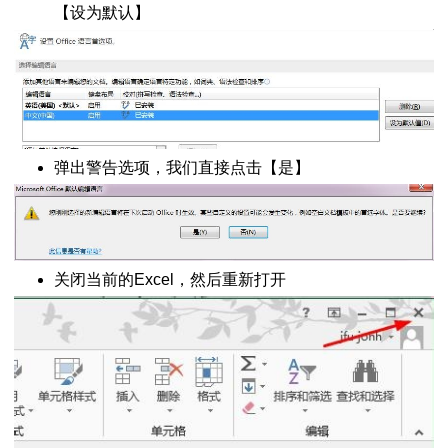
【设为默认】
汇总日期数据
图
弄
除周六日
弹出警告选项，我们直接点击【是】
告怎么做
”为单位
的日期转换为年月日
格式
关闭当前的Excel，然后重新打开
改变样式
记录
大写中文数字互转