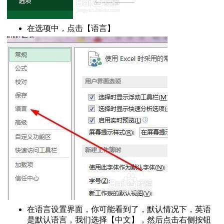
加基准线
替换成数字
在选项中，点击【语言】
排名
法大全
的随机数
建文件夹
函数按照字体颜色求和
到一个单元格怎么办
时输入密码
元格
隐藏单元格
求解二元一次方程
分组
定工作表
作速度慢怎么办
体来点立体感
l中的图片
在语言设置界面，你可能看到了，默认情况下，英语
默认前面
是默认语言，我们选择【中文】，然后点击右侧按钮