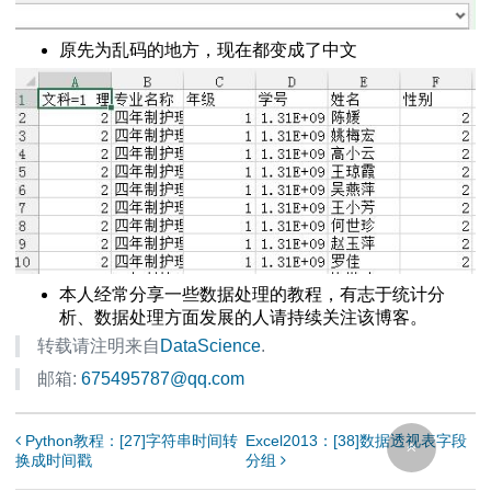
设置不同密码
百分比
原先为乱码的地方，现在都变成了中文
保护不被修改
程
方法
本人经常分享一些数据处理的教程，有志于统计分
析、数据处理方面发展的人请持续关注该博客。
转载请注明来自
DataScience
.
l2013教程
邮箱:
675495787@qq.com
私问题警告
l2013教程
Python教程：[27]字符串时间转
Excel2013：[38]数据透视表字段
箱
换成时间戳
分组
el数据分析