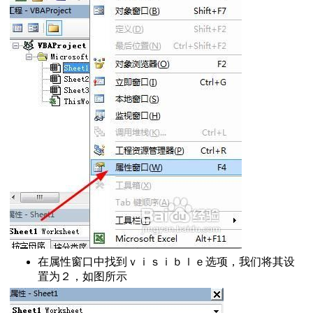
加基准线
替换成数字
排名
法大全
的随机数
建文件夹
函数按照字体颜色求和
到一个单元格怎么办
时输入密码
元格
隐藏单元格
求解二元一次方程
分组
定工作表
作速度慢怎么办
在属性窗口中找到ｖｉｓｉｂｌｅ选项，我们将其设
置为２，如图所示
体来点立体感
l中的图片
默认前面