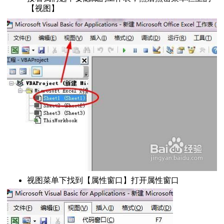
【视图】
使用教程
表不能取消的方法
指定名称的工作表
有隐藏的行列
线
算和手动计算
效性
效性单行单列限制
迷你图表
中间数字
两个汇总项
脚
页眉页脚
在同一张图上
视图菜单下找到【属性窗口】打开属性窗口
视表
加系列线
‰