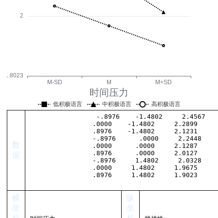
结果分析
言
正向化方法
系图）怎么看
数据
叉分析
论文问卷研究
法
数
性及其用法
据
c对象方法用法
对象的属性
横
纵
接
坐
坐