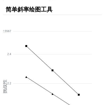
排序
简单斜率绘图工具
是否相同
spss22.0
比与理论值差异
验
异
计算
变量是否相关
分析
联程度的度量
法
程