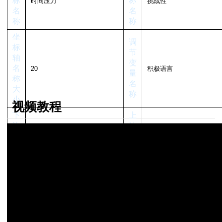
标
标
名
名
介效应分析
称
称
坐
调
数据如何导入
标
节
和结果分析
轴
变
作和结果分析方法
名
量
操作方法和结果分析
称
名
大
称
小
可证】
视频教程
数差异检验
下
上
系
边
边
距
距
如何进行方差分析
的正态性
性
数的比较
分析
作和分析方法