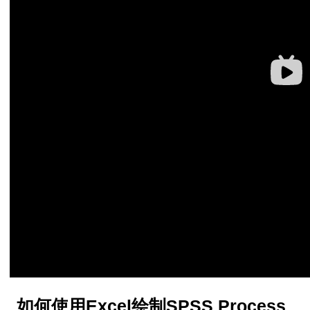
因素值并形成变量
方法
的出现次数
作用的检验
两比较
果分析方法
操作和解释
矩阵进行排序
结果分析
（多项选择题分析
作和结果解释方法
何做交互分析
行聚类
如何使用Excel绘制SPSS Process