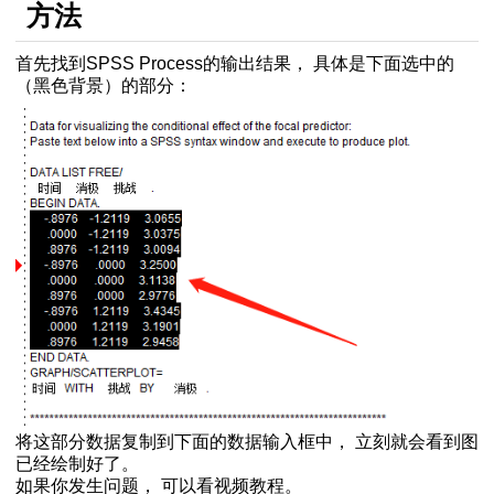
rocess的简单斜率图
方法
效应检验方法
首先找到SPSS Process的输出结果， 具体是下面选中的
单-教程如下
（黑色背景）的部分：
f-Process
分析结果
用
何增加交互项
调节方向
工操作
样本T检验的结果
过程
小白教程)
应百分比
图
）
操作方法
将这部分数据复制到下面的数据输入框中， 立刻就会看到图
已经绘制好了。
法
如果你发生问题， 可以看视频教程。
量相加减乘除