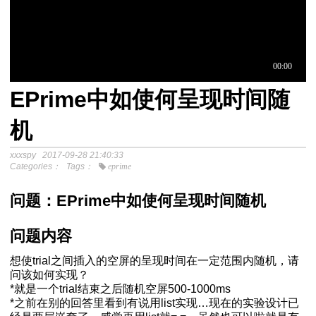
EPrime中如使何呈现时间随
于中介模
机
xxxspy
2017-09-28 21:40:33
程
Categories：
Tags：
eprime
分析SPSS视频教程
问题：EPrime中如使何呈现时间随机
问题内容
想使trial之间插入的空屏的呈现时间在一定范围内随机，请
问该如何实现？
*就是一个trial结束之后随机空屏500-1000ms
*之前在别的回答里看到有说用list实现…现在的实验设计已