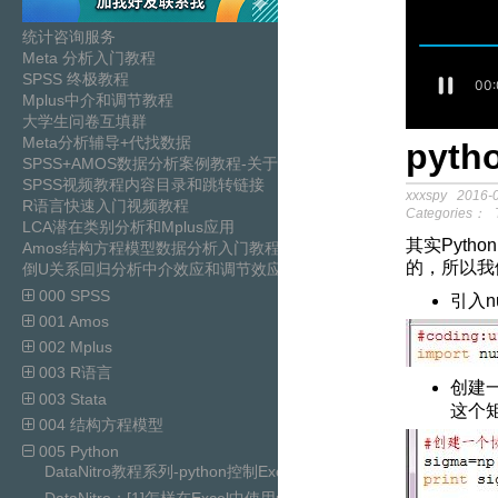
统计咨询服务
Meta 分析入门教程
SPSS 终极教程
Mplus中介和调节教程
大学生问卷互填群
Meta分析辅导+代找数据
pyt
SPSS+AMOS数据分析案例教程-关于中介模
SPSS视频教程内容目录和跳转链接
xxxspy
2016-0
R语言快速入门视频教程
Categories：
LCA潜在类别分析和Mplus应用
其实Pyt
Amos结构方程模型数据分析入门教程
的，所以我
倒U关系回归分析中介效应和调节效应分析SPSS视频教程
000 SPSS
引入n
001 Amos
002 Mplus
003 R语言
创建
003 Stata
这个
004 结构方程模型
005 Python
DataNitro教程系列-python控制Excel自动化替代VBA