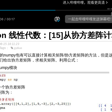
hon 线性代数：[15]从协方差阵
8-15 18:11:23
Tags：
python
hon的numpy包有可以直接计算相关矩阵/协方差矩阵的方法，
们给出协方差矩阵，求相关矩阵。利用公式：
umpy模块
一个协方差矩阵
矩阵为：