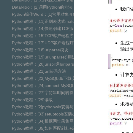
DataNitro：[1]怎样在Excel中使用python脚本
DataNitro：[2]调用Python的方法
我们
Python操作Word：[1]常用对象介绍
Python教程：[11]正则表达式match()函数
Python教程：[14]快速创建TCP服务器
Python教程：[15]TCP客户端程序
Python教程：[17]UDP客户端程序
生成一
输出
Python教程：[18]urlparse模块
Python教程：[19]urlunparse()用法
Python教程：[20]urlsplit和urlparse的区别
Python教程：[21]url转码方法
计算
Python教程：[23]MySQLdb下载安装与使用
Python教程：[24]connect MySQL 10060错误
Python教程：[27]字符串时间转换成时间戳
Python教程：[29]读取
求得
Python教程：[2]pythonwin安装与下载
Python教程：[33]setuptools安装扩展库的方法
Python教程：[34]根据网址采集网页
Python教程：[35]如何匹配斜杠+反斜杠