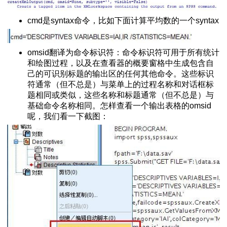
python脚本
cmd是syntax命令，比如下面计算平均数的一个syntax
绍
h()函数
服务器
omsid翻译为命令标识符：命令标识符可用于所有统计
和绘图过程，以及在查看器的概要窗格中生成包含自
己的可识别标题的输出区的任何其他命令。这些标识
符通常（但不总是）与菜单上的过程名称和对话框标
题相同或类似，这些名称和标题通常（但不总是）与
法
基础命令名称相同。怎样查看一个输出表格的omsid
arse的区别
呢，我们看一下截图：
下载安装与使用
L 10060错误
换成时间戳
与下载
s安装扩展库的方法
网页
+反斜杠