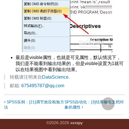
安装下载方法
法总结
录
【1】
最后是visible属性，也就是可见属性，默认情况下，
夹
我们是不能看到输出结果的，但是visible设置为1就可
以在结果视图中看到输出结果。
解
转载请注明来自
DataScience
.
列表排序
邮箱:
675495787@qq.com
大全
SPSS实例：[21]调节效应检验方
SPSS自动化：[3]结果输出文档对
法
象的属性
历列表
装饰器
©
2026
-
2026
xxxspy