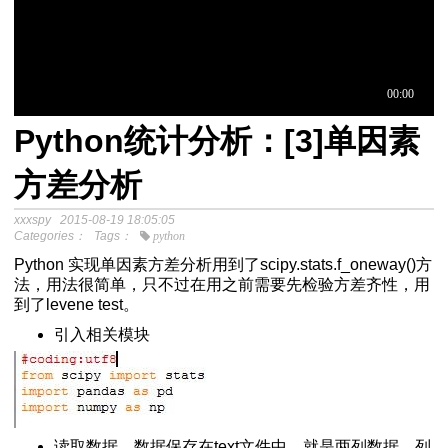
Python统计分析：[3]单因素
于中介模
方差分析
xxxspy
2015-08-19 18:05:05
程
Categories：
Tags：
python
分析SPSS视频教程
Python 实现单因素方差分析用到了scipy.stats.f_oneway()方
法，用法很简单，只不过在用之前需要先检验方差齐性，用
到了levene test。
引入相关模块
Excel自动化替代VBA
读取数据，数据保存在text文件中，就是两列数据，列