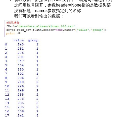
python脚本
之间用逗号隔开，参数header=None指的是数据头部
没有标题，names参数指定列的名称
绍
我们可以看到输出的数据：
h()函数
服务器
法
arse的区别
下载安装与使用
L 10060错误
换成时间戳
与下载
s安装扩展库的方法
网页
+反斜杠