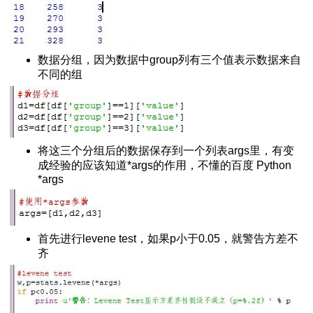
的 x22字符
定义类函数
ut函数
数据分组，因为数据中group列有三个值表示数据来自
相互转换
不同的组
网页的编码方式
安装方法
 用法大全
将这三个分组后的数据保存到一个列表args里，有变
键值
成经验的应该知道*args的作用，不懂的百度 Python
法大全
*args
大全
首先进行levene test，如果p小于0.05，就警告方差不
齐
件夹
nstants
装错误
用错误