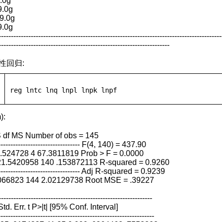
9.0g
9.0g
%9.0g
9.0g
------------------------------------------------------------------------------------------
---------------------------------------------------------------------
性回归:
reg
 lntc lnq lnpl lnpk lnpf
):
S df MS Number of obs = 145
---------------------------------- F(4, 140) = 437.90
9.524728 4 67.3811819 Prob > F = 0.0000
 21.5420958 140 .153872113 R-squared = 0.9260
---------------------------------- Adj R-squared = 0.9239
1.066823 144 2.02129738 Root MSE = .39227
--------------------------------------------------------------
Std. Err. t P>|t| [95% Conf. Interval]
--------------------------------------------------------------