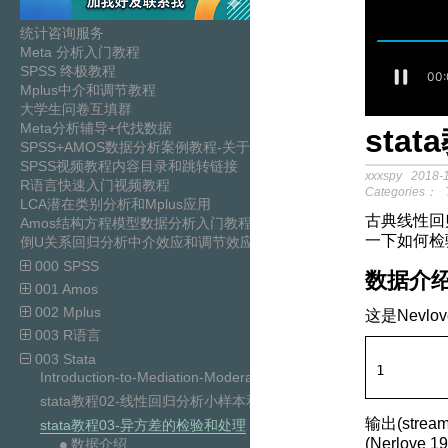
统计咨询服务
Meta 分析入门教程
SPSS 终极教程
Mplus中介和调节教程
大学生问卷互填群
Meta分析辅导+代找数据
sta
SPSS+AMOS数据分析案例教程-关于中介模
SPSS视频教程内容目录和跳转链接
xxxspy
2018-1
R语言快速入门视频教程
Categories：
LCA潜在类别分析和Mplus应用
古典线性回
Amos结构方程模型数据分析入门教程
一下如何检
倒U关系回归分析中介效应和调节效应分析SPSS视频教程
000 SPSS
数据介
001 Amos
002 Mplus
这是Nevl
003 R语言
003 Stata
1
Introduction-to-Mediation-Moderation-and-Conditional-Pro
stata教程02-线性回归分析小样本和大样本OLS
输出(stream
stata教程03-异方差的检验和处理
(Nerlove 1
数据介绍