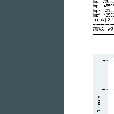
lnq | .720
lnpl | .455
lnpk | -.21
lnpf | .425
_cons | -3.
----------------
画残差与拟
1