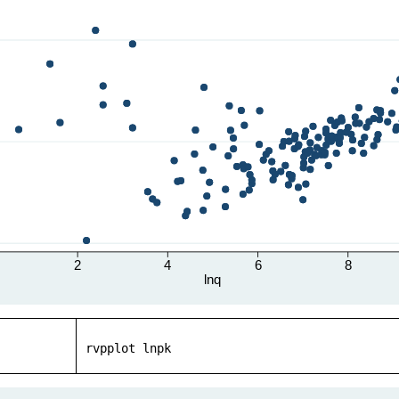
rvpplot
 lnpk