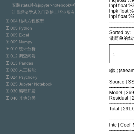
lnq float %
安装stata并在jupyter-notebook中调用
lnpf float %
lnpk float 
计量经济学从入门到博士毕业所有教程代码PPT视频资源下载
lnpl float %
004 结构方程模型
----------------
----------------
005 Python
Sorted by:
009 Excel
做简单的线
009 Numpy
010 统计分析
1
012 调查问卷
013 Pandas
020 人工智能
输出(stream
024 PsychoPy
Source | S
025 Jupyter Notebook
-------------+
030 编程开发
Model | 26
Residual |
040 其他分类
-------------+
Total | 29
----------------
lntc | Coef. 
-------------+--