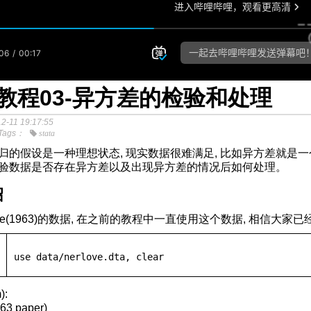
ta教程03-异方差的检验和处理
2-11 19:17:55
Tags：
stata
归的假设是一种理想状态, 现实数据很难满足, 比如异方差就是
验数据是否存在异方差以及出现异方差的情况后如何处理。
绍
ove(1963)的数据, 在之前的教程中一直使用这个数据, 相信大
use
 data/nerlove.dta, 
clear
cess-Analysis第二版PDF下载
):
963 paper)