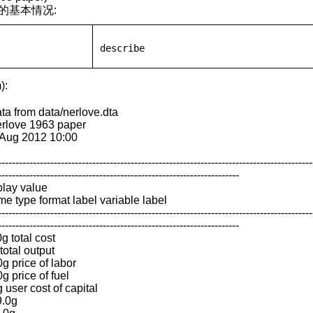
的基本情况:
describe
):
ta from data/nerlove.dta
erlove 1963 paper
 Aug 2012 10:00
------------------------------------------------------------------------------------------
---------------------------------------------------------------------
play value
me type format label variable label
------------------------------------------------------------------------------------------
---------------------------------------------------------------------
0g total cost
total output
0g price of labor
0g price of fuel
 user cost of capital
9.0g