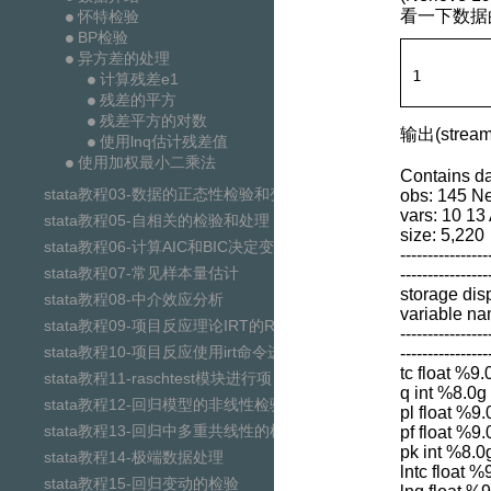
看一下数据
怀特检验
BP检验
异方差的处理
1
计算残差e1
残差的平方
残差平方的对数
输出(stream
使用lnq估计残差值
使用加权最小二乘法
Contains da
stata教程03-数据的正态性检验和变量正态化
obs: 145 N
vars: 10 13
stata教程05-自相关的检验和处理
size: 5,220
stata教程06-计算AIC和BIC决定变量个数
----------------
stata教程07-常见样本量估计
----------------
storage dis
stata教程08-中介效应分析
variable na
stata教程09-项目反应理论IRT的Rash模型
----------------
stata教程10-项目反应使用irt命令进行单参数logit参数估计
----------------
tc float %9.
stata教程11-raschtest模块进行项目反应试题分析
q int %8.0g 
stata教程12-回归模型的非线性检验
pl float %9.
stata教程13-回归中多重共线性的检验
pf float %9.
pk int %8.0g
stata教程14-极端数据处理
lntc float %
stata教程15-回归变动的检验