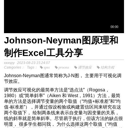
Johnson-Neyman图原理和
于中介模
制作Excel工具分享
xxxspy
2023-08-23 15:24:07
程
Categories：
Tags：
spss
process
调节效应
结构方程
分析SPSS视频教程
Johnson-Neyman图通常简称为J-N图， 主要用于可视化调
节效应。
调节效应可视化的最简单方法是“选点法”（Rogosa，
1980）或“简单斜率”（Aiken 和 West，1991）方法，最简
单的方法是选择调节变量的两个取值（“均值+标准差”和“均
值-标准差”），并通过假设检验或构建置信区间来研究在这
两个取值下， 绘制两条线来表示自变量与因变量的关系，
线的斜率就是简单斜率。尽管易于执行，但该方法的缺点很
明显， 很多学生都问我， 为什么选择这两个取值（“均值