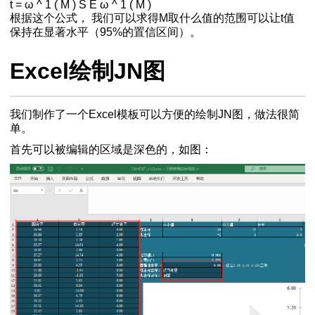
t
=
ω
^
1
(
M
)
S
E
ω
^
1
(
M
)
根据这个公式， 我们可以求得M取什么值的范围可以让t值
保持在显著水平（95%的置信区间）。
Excel绘制JN图
我们制作了一个Excel模板可以方便的绘制JN图，做法很简
单。
首先可以被编辑的区域是深色的，如图：