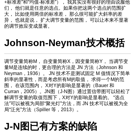
+标准差”和“均值-标准差”）， 我其实没有很好的理由说服他
们， 他们就是任意的选点。如果你把这两个选点的范围扩
大， 比如使用两倍的标准差， 那么很可能扩大斜率的差
异， 也就是说， 扩大调节变量的范围， 可以让本来不显著
的调节效应变成显著。
Johnson-Neyman技术概括
调节变量简称M， 自变量简称X，因变量简称Y， 当调节变
量M是连续的时，更合理的方法是 JN 方法（Johnson 和
Neyman，1936）。 JN 技术不是测试固定 M 值情况下简单
斜率的显著性，而是考虑所有M的取值， 求得一个M的范
围， 在该范围内， X对Y的影响是显著的（Bauer 和
Curran，2005）。JN图（J-N图）通过置信带图可以轻松了
解调节变量的取值范围下，X对Y的影响是显着的。 “选点
作Excel工具分享
法”可以被视为局部“聚光灯”方法，而 JN 技术可以被视为全
括
局“泛光”方法（Spiller 等，2013）。
J-N图已有方案的缺陷
cel绘制视频教程
何解读