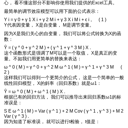
心， 看不懂这部分不影响你使用我们提供的Excel工具。
最简单的调节效应模型可以用下面的公式表示：
Y
i
=
γ
0
+
γ
1
X
i
+
γ
2
M
i
+
γ
3
X
i
M
i
+
ϵ
i
,
(
1
)
Y代表因变量， X是自变量， M是调节变量。
因为X是我们关心的自变量， 我们可以将公式转换为X的函
数：
Ŷ
=
(
γ
^
0
+
γ
^
2
M
)
+
(
γ
^
1
+
γ
^
3
M
)
X
.
这个函数形式是强调了M可以是一个取值， X是真正的变
量。不如我们用更简单的替换来表达：
ω
^
0
(
M
)
=
γ
^
0
+
γ
^
2
M
ω
^
1
(
M
)
=
γ
^
1
+
γ
^
3
M
(
2
)
这样我们可以得到一个更简介的公式， 这是一个简单的一般
线性回归模型， X的斜率（回归系数）就是ω1：
Ŷ
=
ω
^
0
(
M
)
+
ω
^
1
(
M
)
X
.
根据已有的回归方法， 我们可以推导出来回归系数ω1的标
准误是：
S
E
ω
^
1
(
M
)
=
Var
(
γ
^
1
)
+
2
M
Cov
(
γ
^
1
,
γ
^
3
)
+
M
2
Var
(
γ
^
3
)
.
因为知道了标准误， 就可以进行t检验， t值是：