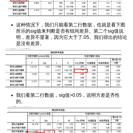
f-Process
分析结果
用
这种情况下，我们只能看第二行数据，也就是看下图
何增加交互项
所示的sig值来判断是否有组间差异。第二个sig值说
调节方向
明，差异不显著，因为它大于了.05。我们得出的结论
是没有差异。
工操作
样本T检验的结果
过程
小白教程)
应百分比
图
）
我们看第二行数据，sig值>0.05，说明方差是齐性
操作方法
的。
法
量相加减乘除
排序
是否相同