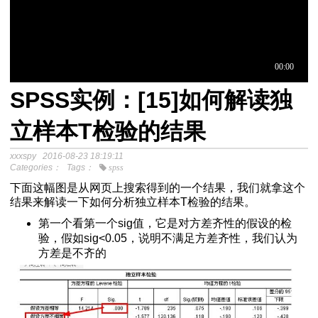
SPSS实例：[15]如何解读独
于中介模
立样本T检验的结果
xxxspy
2016-08-23 18:19:11
程
Categories：
Tags：
spss
分析SPSS视频教程
下面这幅图是从网页上搜索得到的一个结果，我们就拿这个
结果来解读一下如何分析独立样本T检验的结果。
第一个看第一个sig值，它是对方差齐性的假设的检
验，假如sig<0.05，说明不满足方差齐性，我们认为
-关于中介模型
方差是不齐的
效应检验方法
单-教程如下