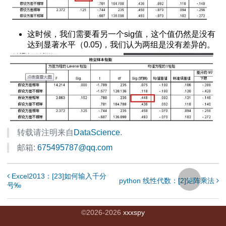
spss22.0
比与理论值差异
这时候，我们需要看另一个sig值，这个值仍然是没有
达到显著水平（0.05)，我们认为两组是没有差异的。
验
异
计算
变量是否相关
分析
联程度的度量
法
转载请注明来自
DataScience
.
邮箱:
675495787@qq.com
程
Excel2013：[23]如何输入千分
python 线性代数：[2]矩阵乘法
号‰
结果分析
言
©
2026
-
2026
xxxspy
正向化方法