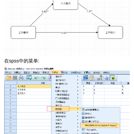
spss22.0
比与理论值差异
验
异
计算
变量是否相关
在spss中的菜单:
分析
联程度的度量
法
程
结果分析
言
正向化方法
系图）怎么看