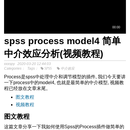
spss process model4 简单
于中介模
中介效应分析(视频教程)
xxxspy
2020-03-20 12:44:03
程
Categories：
Tags：
SPSS
中介效应
分析SPSS视频教程
Process是spss中处理中介和调节模型的插件, 我们今天要讲
一下process中的model4, 也就是最简单的中介模型, 视频教
程已经放在文章末尾。
图文教程
-关于中介模型
视频教程
图文教程
效应检验方法
单-教程如下
这篇文章分享一下我如何使用Spss的Process插件做简单的