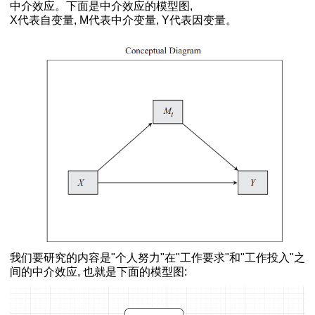
f-Process
中介效应。下面是中介效应的模型图,
分析结果
X代表自变量, M代表中介变量, Y代表因变量。
用
何增加交互项
调节方向
工操作
样本T检验的结果
过程
小白教程)
应百分比
图
）
操作方法
法
量相加减乘除
我们要研究的内容是"个人努力"在"工作要求"和"工作投入"之
间的中介效应, 也就是下面的模型图:
排序
是否相同