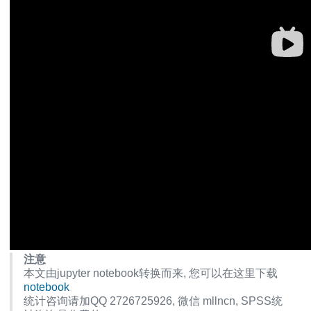
的变量
分布
之间的交互作用
法
注意
分布的方法
本文由jupyter notebook转换而来, 您可以在这里下载
分析方法
notebook
方法
统计咨询请加QQ 2726725926, 微信 mllncn, SPSS统
行检验