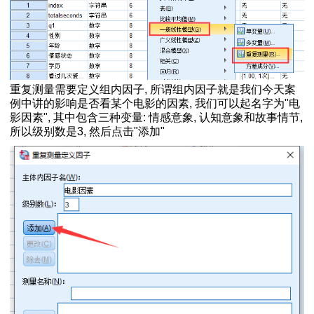
spss22.0
比与理论值差异
验
异
重复测量需要定义组内因子, 所谓组内因子就是我们今天案
计算
例中讲的影响是否看某个电影的因素, 我们可以起名字为"电
影因素", 其中包含三种变量: 情感意象, 认知意象和故事情节,
变量是否相关
所以级别数是3, 然后点击"添加"
分析
联程度的度量
法
程
结果分析
言
正向化方法
系图）怎么看