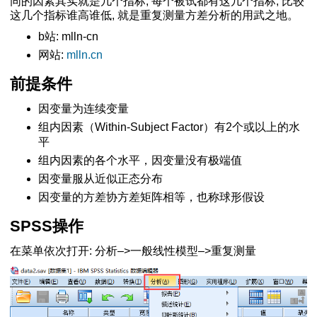
同的因素其实就是几个指标, 每个被试都有这几个指标, 比较
f-Process
这几个指标谁高谁低, 就是重复测量方差分析的用武之地。
分析结果
b站: mlln-cn
用
网站:
mlln.cn
何增加交互项
前提条件
调节方向
工操作
因变量为连续变量
样本T检验的结果
组内因素（Within-Subject Factor）有2个或以上的水
过程
平
小白教程)
组内因素的各个水平，因变量没有极端值
应百分比
因变量服从近似正态分布
图
因变量的方差协方差矩阵相等，也称球形假设
）
SPSS操作
操作方法
法
在菜单依次打开: 分析–>一般线性模型–>重复测量
量相加减乘除
排序
是否相同