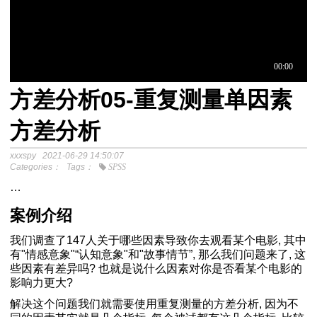
方差分析05-重复测量单因素
于中介模
方差分析
xxxspy
2021-06-29 14:50:07
程
Categories：
Tags：
SPSS
分析SPSS视频教程
…
案例介绍
我们调查了147人关于哪些因素导致你去观看某个电影, 其中
-关于中介模型
有"情感意象"“认知意象"和"故事情节”, 那么我们问题来了, 这
些因素有差异吗? 也就是说什么因素对你是否看某个电影的
影响力更大?
效应检验方法
单-教程如下
解决这个问题我们就需要使用重复测量的方差分析, 因为不