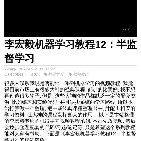
李宏毅机器学习教程12：半监
于中介模
督学习
xxxspy
2018-09-21 00:16:22
程
Categories：
Tags：
机器学习
视频教程
分析SPSS视频教程
很多人联系我说是否能出一系列机器学习的视频教程, 我觉
得目前市场上有很多大神的经典课程, 都讲的比我好, 我不想
再创造很多轮子, 但是, 这些大神的作品都缺乏一定的配套资
源, 比如练习和实验代码, 并且缺少系统的学习路线, 所以本
站打算做一个整理, 把一些经典课程整理出来, 并配上相应的
学习资料, 让大神的课程发挥更大的作用。 以下是本站整理
的李宏毅老师的机器学习视频教程系列, 本站先放视频, 然后
会逐步整理配套的代码/习题/笔记等, 只是希望这个系列教程
能对大家有帮助。下面是《李宏毅机器学习教程12：半监督
学习》的视频内容: