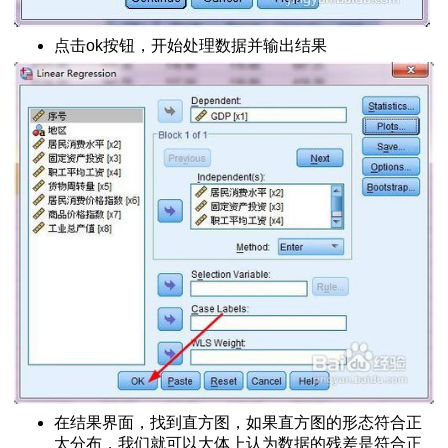
数据如何导入
和结果分析
点击ok按钮，开始处理数据并输出结果
作和结果分析方法
操作方法和结果分析
可证】
数差异检验
系
如何进行方差分析
的正态性
性
数的比较
分析
作和分析方法
因素值并形成变量
在结果界面，找到直方图，如果直方图的形态符合正
方法
太分布，我们就可以大体上认为数据的残差是符合正