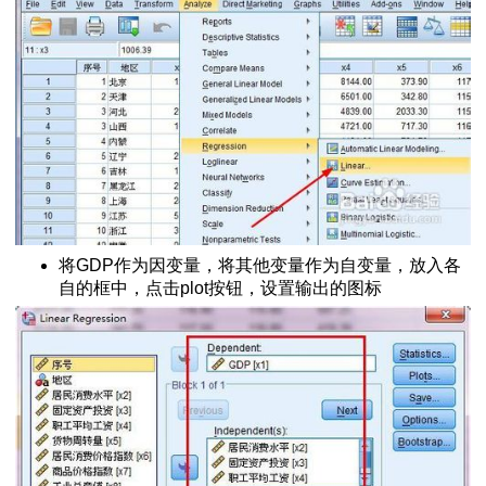
f-Process
分析结果
用
何增加交互项
调节方向
工操作
样本T检验的结果
过程
小白教程)
将GDP作为因变量，将其他变量作为自变量，放入各
应百分比
自的框中，点击plot按钮，设置输出的图标
图
）
操作方法
法
量相加减乘除
排序
是否相同