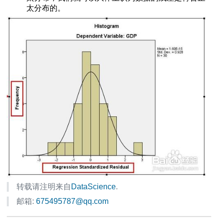
太分布的。
的出现次数
作用的检验
两比较
果分析方法
操作和解释
矩阵进行排序
结果分析
（多项选择题分析
作和结果解释方法
何做交互分析
行聚类
转载请注明来自
DataScience
.
邮箱:
675495787@qq.com
的变量