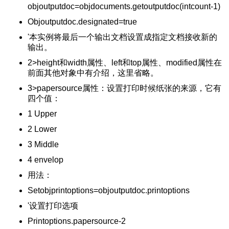
f-Process
objoutputdoc=objdocuments.getoutputdoc(intcount-1)
分析结果
Objoutputdoc.designated=true
'本实例将最后一个输出文档设置成指定文档接收新的
用
输出。
何增加交互项
2>height和width属性、left和top属性、modified属性在
调节方向
前面其他对象中有介绍，这里省略。
工操作
样本T检验的结果
3>papersource属性：设置打印时候纸张的来源，它有
四个值：
过程
小白教程)
1 Upper
应百分比
2 Lower
图
3 Middle
）
4 envelop
操作方法
法
用法：
量相加减乘除
Setobjprintoptions=objoutputdoc.printoptions
排序
'设置打印选项
是否相同
Printoptions.papersource-2