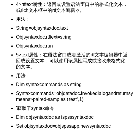
spss22.0
4>rtftext属性：返回或设置语法窗口中的格式化文本，
或rich文本框中的rtf文本编辑器。
比与理论值差异
用法：
验
String=objsyntaxdoc.text
异
Objsyntaxdoc.rtftext=string
计算
Objsyntaxdoc.run
变量是否相关
5>text属性：在语法窗口或者激活的rtf文本编辑器中返
分析
回或设置文本，可以使用该属性写成或接收未格式化
的文本。
联程度的度量
法
用法：
Dim syntaxcommands as string
Syntaxcommands=objdatadoc.invokedialogandreturnsy
程
means>paired-samples t test”,1)
'获取了syntax命令
结果分析
Dim objsyntaxdoc as ispsssyntaxdoc
言
正向化方法
Set objsyntaxdoc=objspssapp.newsyntaxdoc
系图）怎么看