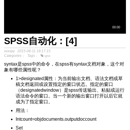
SPSS自动化：[4]
于中介模
xxxspy
2015-08-11 18:17:15
Categories：
Tags：
spss
syntax是spss中的命令，在spss有syntax文档对象，这个对
程
象有哪些属性呢？
分析SPSS视频教程
1>designated属性：为当前输出文档、语法文档或草
稿文档返回或设置指定的窗口状态。指定的窗口
（designatedwindow）是spss传送输出、粘贴或运行
语法命令的窗口。当一个新的输出窗口打开以后它就
成为了指定窗口。
-关于中介模型
用法：
效应检验方法
Intcount=objdocuments.outputdoccount
单-教程如下
Set