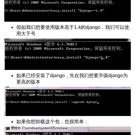
的 x22字符
定义类函数
ut函数
假如我们想要使用版本高于1.4的django，我们可以使
相互转换
用大于号
网页的编码方式
安装方法
 用法大全
键值
如果已经安装了django，先在我们想要升级django为
法大全
更高的版本
大全
件夹
nstants
如果你想卸载这个包，也很简单：
装错误
用错误