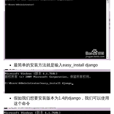
python脚本
绍
h()函数
服务器
法
arse的区别
最简单的安装方法就是输入easy_install django
下载安装与使用
L 10060错误
换成时间戳
与下载
s安装扩展库的方法
假如我们想要安装版本为1.4的django，我们可以使用
这个命令
网页
+反斜杠