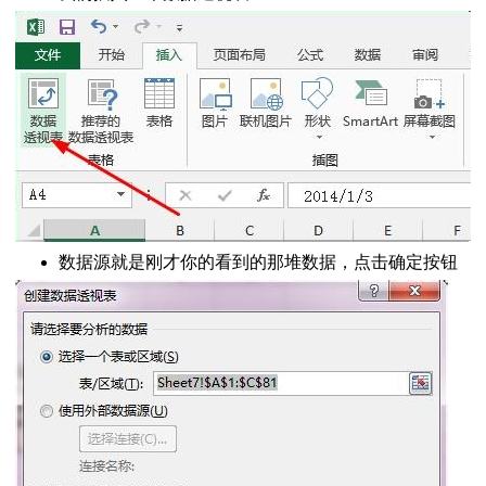
加基准线
替换成数字
排名
法大全
的随机数
建文件夹
函数按照字体颜色求和
到一个单元格怎么办
时输入密码
数据源就是刚才你的看到的那堆数据，点击确定按钮
元格
隐藏单元格
求解二元一次方程
分组
定工作表
作速度慢怎么办
体来点立体感
l中的图片
默认前面