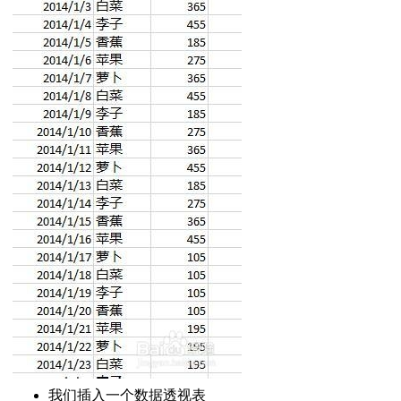
使用教程
表不能取消的方法
指定名称的工作表
有隐藏的行列
线
算和手动计算
效性
效性单行单列限制
迷你图表
中间数字
两个汇总项
脚
页眉页脚
在同一张图上
视表
加系列线
‰
我们插入一个数据透视表