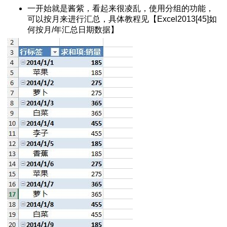
设置不同密码
一开始就是酱紫，看起来很凌乱，使用分组的功能，
百分比
可以按月来进行汇总，具体教程见【Excel2013[45]如
保护不被修改
何按月/年汇总日期数据】
程
方法
l2013教程
私问题警告
l2013教程
箱
el数据分析