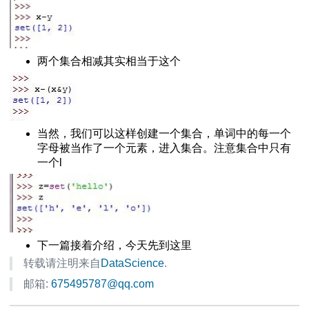
的 x22字符
定义类函数
ut函数
两个集合相减其实相当于这个
相互转换
网页的编码方式
安装方法
当然，我们可以这样创建一个集合，单词中的每一个
 用法大全
字母被当作了一个元素，进入集合。注意集合中只有
键值
一个l
法大全
大全
下一篇接着介绍，今天先到这里
件夹
转载请注明来自
DataScience
.
nstants
邮箱:
675495787@qq.com
装错误
用错误