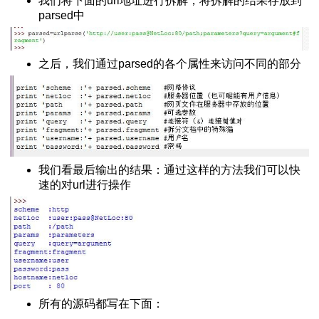
python脚本
我们将下面的url地址进行拆解，将拆解的结果存放到
parsed中
绍
h()函数
之后，我们通过parsed的各个属性来访问不同的部分
服务器
法
arse的区别
我们看最后输出的结果：通过这样的方法我们可以快
速的对url进行操作
下载安装与使用
L 10060错误
换成时间戳
与下载
s安装扩展库的方法
网页
所有的源码都写在下面：
+反斜杠