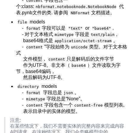
-
字段包含一
content
个:class:
代
nbformat.notebooknode.NotebookNode
表.pynb文件的类. 请参阅
文档描述。
NBFormat
models
file
-
字段可以是
or
.
format
"text"
"base64"
- 对于文本格式
字段是
,
mimetype
text/plain
base64格式是
。
application/octet-stream
-
”字段始终为
类型。对于文本格
content
unicode
式
文件模型，
只是解码后的文件字节
content
作为UTF-8。非文本（
）文件读取为字
base64
节，base64编码，
然后解码为UTF-8。
models
directory
-
字段总是
。
format
json
-
字段总是“None”。
mimetype
-
字段包含一个
模型列表,
content
content-free
表示目录中的实体的模型。
注意:
在某些情况下，我们不需要实体的完整内容来完成内容
API请求。在这种情况下，我们会忽略模型中的