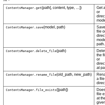
(path[, content, type, …])
Get a
ContentsManager.get
or
direc
mode
(model, path)
Save
ContentsManager.save
file o
direc
mode
path.
(path)
Dele
ContentsManager.delete_file
the fi
or
direc
at pa
(old_path, new_path)
Ren
ContentsManager.rename_file
a file
direc
([path])
Does
ContentsManager.file_exists
file e
at th
give