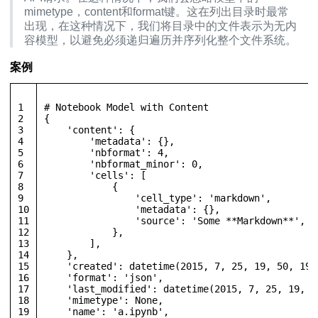
mimetype，content和format键。这在列出目录时最常
出现，在这种情况下，我们将目录中的文件表示为无内
容模型，以避免必须递归遍历并序列化整个文件系统。
案例
1
# 
Notebook
Model
with
Content
2
{
3
'content'
: {
4
'metadata'
: {},
5
'nbformat'
: 
4
,
6
'nbformat_minor'
: 
0
,
7
'cells'
: [
8
            {
9
'cell_type'
: 
'markdown'
,
10
'metadata'
: {},
11
'source'
: 
'Some **Markdown**'
,
12
            },
13
        ],
14
    },
15
'created'
: 
datetime
(
2015
, 
7
, 
25
, 
19
, 
50
, 
19
,
16
'format'
: 
'json'
,
17
'last_modified'
: 
datetime
(
2015
, 
7
, 
25
, 
19
, 
5
18
'mimetype'
: 
None
,
19
'name'
: 
'a.ipynb'
,