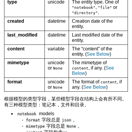
type
unicode
The entity type. One of
,
or
"notebook"
"file"
vascript和HTML代码
.
"directory"
created
datetime
Creation date of the
entity.
last_modified
datetime
Last modified date of the
entity.
content
variable
The “content” of the
entity. (
See Below
)
mimetype
unicode
The mimetype of
or
, if any. (
See
None
content
Below
)
format
unicode
The format of
, if
content
or
any. (
See Below
)
None
根据模型的类型字段，某些模型字段在结构上会有所不同。
有三种模型类型：笔记本，文件和目录。
models
notebook
-
字段总是
。
format
json
-
字段总是
。
mimetype
None