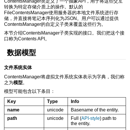
ContentsManager类定义了一个抽象API，用于将这些交互
转换为特定存储介质上的操作。默认的
FileContentsManager使用服务器的本地文件系统进行存
储，并直接将笔记本序列化为JSON。用户可以通过提供
ContentsManager的自定义子类来覆盖这些行为。
本节介绍ContentsManager子类实现的接口。我们把这个接
口称为Contents API。
数据模型
 文件保存钩子
m bundler extensions
文件系统实体
API
ContentsManager将虚拟文件系统实体表示为字典，我们称
之为
模型
。
模型可能包含以下条目：
sManager
Key
Type
Info
name
unicode
Basename of the entity.
 扩展开发系列:
path
unicode
Full (
API-style
) path to
之自定义请求处理程序
the entity.
前端插件开发