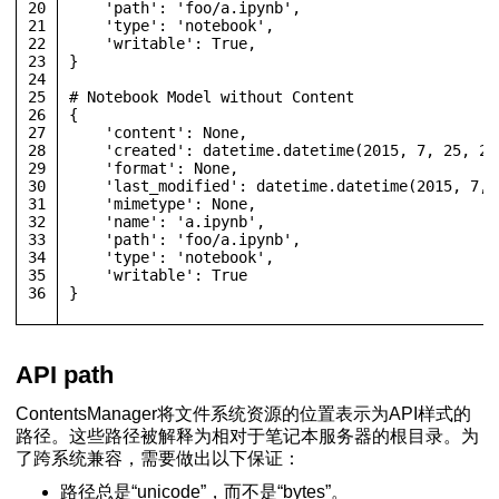
20
'path'
: 
'foo/a.ipynb'
,
21
'type'
: 
'notebook'
,
22
'writable'
: 
True
,
23
}
24
25
# 
Notebook
Model
 without 
Content
26
{
27
'content'
: 
None
,
28
'created'
: datetime.
datetime
(
2015
, 
7
, 
25
, 
20
29
'format'
: 
None
,
30
'last_modified'
: datetime.
datetime
(
2015
, 
7
, 
31
'mimetype'
: 
None
,
32
'name'
: 
'a.ipynb'
,
33
'path'
: 
'foo/a.ipynb'
,
34
'type'
: 
'notebook'
,
35
'writable'
: 
True
36
}
API path
ContentsManager将文件系统资源的位置表示为API样式的
路径。这些路径被解释为相对于笔记本服务器的根目录。为
了跨系统兼容，需要做出以下保证：
路径总是“unicode”，而不是“bytes”。