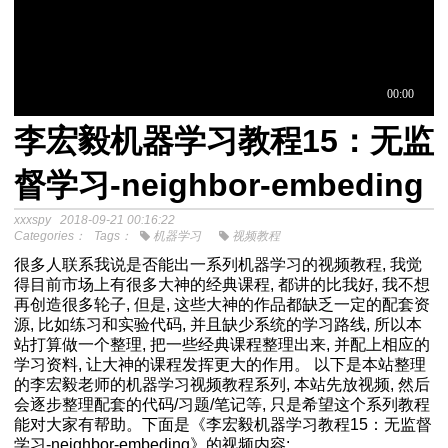
李宏毅机器学习教程15：无监
于中介模
督学习-neighbor-embeding
xxxspy
2018-09-21 00:16:22
程
Categories：
Tags：
机器学习
视频教程
分析SPSS视频教程
很多人联系我说是否能出一系列机器学习的视频教程, 我觉
得目前市场上有很多大神的经典课程, 都讲的比我好, 我不想
再创造很多轮子, 但是, 这些大神的作品都缺乏一定的配套资
源, 比如练习和实验代码, 并且缺少系统的学习路线, 所以本
站打算做一个整理, 把一些经典课程整理出来, 并配上相应的
学习资料, 让大神的课程发挥更大的作用。 以下是本站整理
的李宏毅老师的机器学习视频教程系列, 本站先放视频, 然后
会逐步整理配套的代码/习题/笔记等, 只是希望这个系列教程
能对大家有帮助。下面是《李宏毅机器学习教程15：无监督
学习-neighbor-embeding》的视频内容: