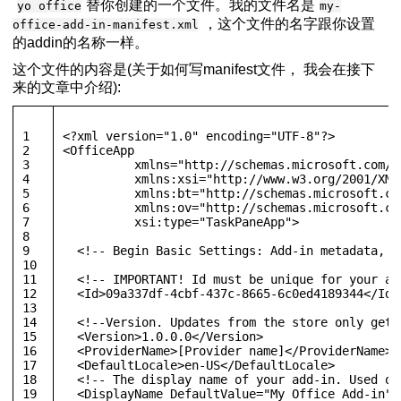
替你创建的一个文件。我的文件名是
yo office
my-
，这个文件的名字跟你设置
office-add-in-manifest.xml
的addin的名称一样。
这个文件的内容是(关于如何写manifest文件， 我会在接下
来的文章中介绍):
1
<?xml version=
"1.0"
 encoding=
"UTF-8"
?>
2
<
OfficeApp
3
xmlns
=
"http://schemas.microsoft.com/o
4
xmlns:xsi
=
"http://www.w3.org/2001/XML
5
xmlns:bt
=
"http://schemas.microsoft.co
6
xmlns:ov
=
"http://schemas.microsoft.co
7
xsi:type
=
"TaskPaneApp"
>
8
9
<!-- Begin Basic Settings: Add-in metadata, u
10
11
<!-- IMPORTANT! Id must be unique for your ad
12
<
Id
>
09a337df-4cbf-437c-8665-6c0ed4189344
</
Id
>
13
14
<!--Version. Updates from the store only get 
15
<
Version
>
1.0.0.0
</
Version
>
16
<
ProviderName
>
[Provider name]
</
ProviderName
>
17
<
DefaultLocale
>
en-US
</
DefaultLocale
>
18
<!-- The display name of your add-in. Used on
19
<
DisplayName
DefaultValue
=
"My Office Add-in"
 