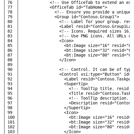
76
<!-- Use OfficeTab to extend an exi
77
<
OfficeTab
id
=
"TabHome"
>
78
<!-- Ensure you provide a unique 
79
<
Group
id
=
"Contoso.Group1"
>
80
<!-- Label for your group. resi
81
<
Label
resid
=
"Contoso.Group1Lab
82
<!-- Icons. Required sizes 16,3
83
<!-- Use PNG icons. All URLs on
84
<
Icon
>
85
<
bt:Image
size
=
"16"
resid
=
"Co
86
<
bt:Image
size
=
"32"
resid
=
"Co
87
<
bt:Image
size
=
"80"
resid
=
"Co
88
</
Icon
>
89
90
<!-- Control. It can be of type
91
<
Control
xsi:type
=
"Button"
id
=
"
92
<
Label
resid
=
"Contoso.Taskpan
93
<
Supertip
>
94
<!-- ToolTip title. resid m
95
<
Title
resid
=
"Contoso.Taskp
96
<!-- ToolTip description. r
97
<
Description
resid
=
"Contoso
98
</
Supertip
>
99
<
Icon
>
100
<
bt:Image
size
=
"16"
resid
=
"
101
<
bt:Image
size
=
"32"
resid
=
"
102
<
bt:Image
size
=
"80"
resid
=
"
103
</
Icon
>