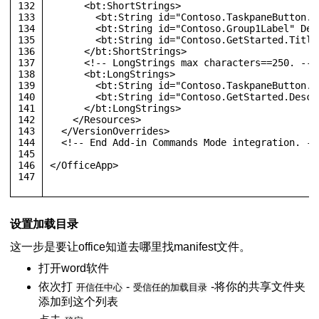
132
<
bt:ShortStrings
>
133
<
bt:String
id
=
"Contoso.TaskpaneButton.L
134
<
bt:String
id
=
"Contoso.Group1Label"
Def
135
<
bt:String
id
=
"Contoso.GetStarted.Title
136
</
bt:ShortStrings
>
137
<!-- LongStrings max characters==250. -->
138
<
bt:LongStrings
>
139
<
bt:String
id
=
"Contoso.TaskpaneButton.T
140
<
bt:String
id
=
"Contoso.GetStarted.Descr
141
</
bt:LongStrings
>
142
</
Resources
>
143
</
VersionOverrides
>
144
<!-- End Add-in Commands Mode integration. --
145
146
</
OfficeApp
>
147
设置加载目录
这一步是要让office知道去哪里找manifest文件。
打开word软件
依次打
-
-将你的共享文件夹
开信任中心
受信任的加载目录
添加到这个列表