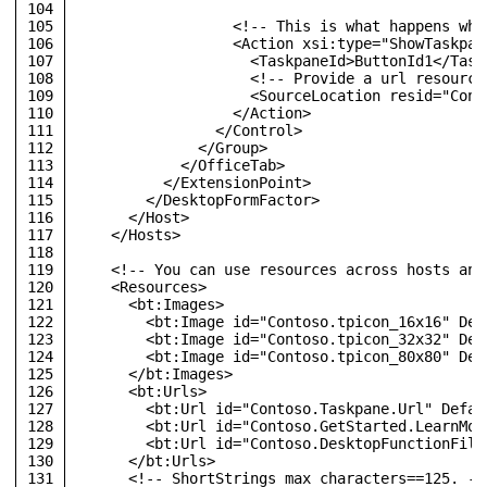
104
105
<!-- This is what happens whe
106
<
Action
xsi:type
=
"ShowTaskpan
107
<
TaskpaneId
>
ButtonId1
</
Task
108
<!-- Provide a url resource
109
<
SourceLocation
resid
=
"Cont
110
</
Action
>
111
</
Control
>
112
</
Group
>
113
</
OfficeTab
>
114
</
ExtensionPoint
>
115
</
DesktopFormFactor
>
116
</
Host
>
117
</
Hosts
>
118
119
<!-- You can use resources across hosts and
120
<
Resources
>
121
<
bt:Images
>
122
<
bt:Image
id
=
"Contoso.tpicon_16x16"
Def
123
<
bt:Image
id
=
"Contoso.tpicon_32x32"
Def
124
<
bt:Image
id
=
"Contoso.tpicon_80x80"
Def
125
</
bt:Images
>
126
<
bt:Urls
>
127
<
bt:Url
id
=
"Contoso.Taskpane.Url"
Defau
128
<
bt:Url
id
=
"Contoso.GetStarted.LearnMor
129
<
bt:Url
id
=
"Contoso.DesktopFunctionFile
130
</
bt:Urls
>
131
<!-- ShortStrings max characters==125. --