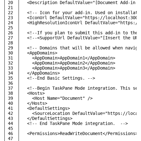
20
<
Description
DefaultValue
=
"[Document Add-in d
21
22
<!-- Icon for your add-in. Used on installati
23
<
IconUrl
DefaultValue
=
"https://localhost:3000
24
<
HighResolutionIconUrl
DefaultValue
=
"https://
25
26
<!--If you plan to submit this add-in to the 
27
<!--<SupportUrl DefaultValue="[Insert the URL
28
29
<!-- Domains that will be allowed when naviga
30
<
AppDomains
>
31
<
AppDomain
>
AppDomain1
</
AppDomain
>
32
<
AppDomain
>
AppDomain2
</
AppDomain
>
33
<
AppDomain
>
AppDomain3
</
AppDomain
>
34
</
AppDomains
>
35
<!--End Basic Settings. -->
36
37
<!--Begin TaskPane Mode integration. This sec
38
<
Hosts
>
39
<
Host
Name
=
"Document"
 />
40
</
Hosts
>
41
<
DefaultSettings
>
42
<
SourceLocation
DefaultValue
=
"https://local
43
</
DefaultSettings
>
44
<!-- End TaskPane Mode integration.  -->
45
46
<
Permissions
>
ReadWriteDocument
</
Permissions
>
47