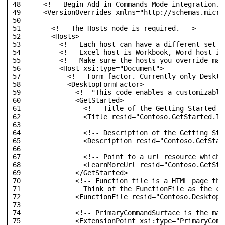
48
<!-- Begin Add-in Commands Mode integration. 
49
<
VersionOverrides
xmlns
=
"http://schemas.micro
50
51
<!-- The Hosts node is required. -->
52
<
Hosts
>
53
<!-- Each host can have a different set o
54
<!-- Excel host is Workbook, Word host is
55
<!-- Make sure the hosts you override mat
56
<
Host
xsi:type
=
"Document"
>
57
<!-- Form factor. Currently only Deskto
58
<
DesktopFormFactor
>
59
<!--"This code enables a customizable
60
<
GetStarted
>
61
<!-- Title of the Getting Started c
62
<
Title
resid
=
"Contoso.GetStarted.Ti
63
64
<!-- Description of the Getting Sta
65
<
Description
resid
=
"Contoso.GetStar
66
67
<!-- Point to a url resource which 
68
<
LearnMoreUrl
resid
=
"Contoso.GetSta
69
</
GetStarted
>
70
<!-- Function file is a HTML page tha
71
            Think of the FunctionFile as the co
72
<
FunctionFile
resid
=
"Contoso.DesktopF
73
74
<!-- PrimaryCommandSurface is the mai
75
<
ExtensionPoint
xsi:type
=
"PrimaryComm