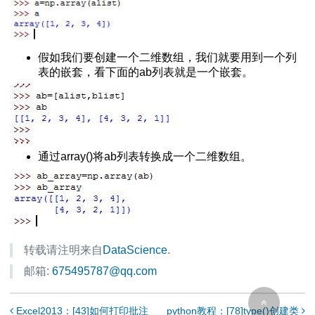
y创建数组
on以函数式创建数组
假如我们要创建一个二维数组，我们就要用到一个列
表的嵌套，看下面的ab列表就是一个嵌套。
存
标存取方法
读取数组
取
通过array()将ab列表转换成一个二维数组。
较矩阵
转载请注明来自
DataScience
.
型
邮箱:
675495787@qq.com
差数列
创建等比数列数组
Excel2013：[43]如何打印批注
python教程：[78]type()创建类