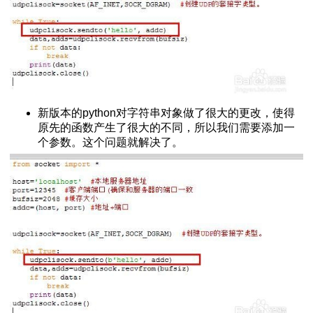
python脚本
绍
h()函数
服务器
新版本的python对字符串对象做了很大的更改，使得
原先的函数产生了很大的不同，所以我们需要添加一
法
个参数。这个问题就解决了。
arse的区别
下载安装与使用
L 10060错误
换成时间戳
与下载
s安装扩展库的方法
网页
+反斜杠