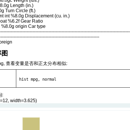
%8.0gc Weight (lbs.)
8.0g Length (in.)
0g Turn Circle (ft.)
t int %8.0g Displacement (cu. in.)
float %6.2f Gear Ratio
e %8.0g origin Car type
------------------------------------------------------------------------------------------
---------------------------------------------------------------------
foreign
率图
g, 查看变量是否和正太分布相似:
hist
 mpg, normal
):
rt=12, width=3.625)