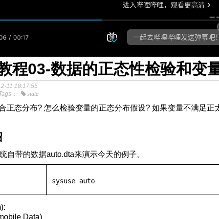
ta教程03-数据的正态性检验和变
2-11 18:17:55
Tags：
stata
合正态分布? 怎么检验变量的正态分布假设? 如果变量不满足正太分
绍
a系统自带的数据auto.dta来演示今天的例子。
sysuse
 auto
cess-Analysis第二版PDF下载
):
mobile Data)