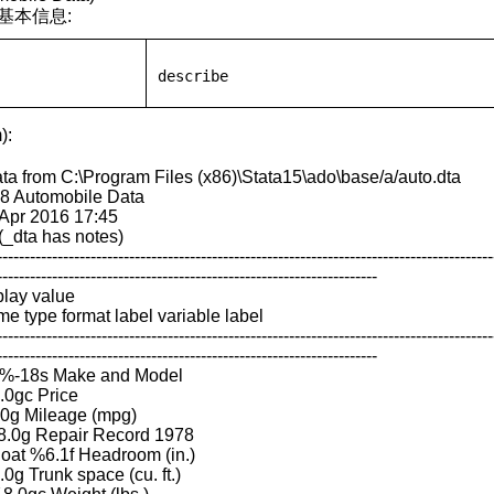
基本信息:
describe
):
ta from C:\Program Files (x86)\Stata15\ado\base/a/auto.dta
78 Automobile Data
 Apr 2016 17:45
 (_dta has notes)
------------------------------------------------------------------------------------------
---------------------------------------------------------------------
play value
me type format label variable label
------------------------------------------------------------------------------------------
---------------------------------------------------------------------
 %-18s Make and Model
8.0gc Price
.0g Mileage (mpg)
%8.0g Repair Record 1978
oat %6.1f Headroom (in.)
.0g Trunk space (cu. ft.)