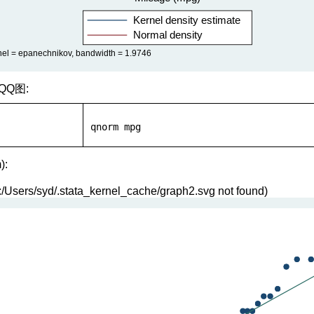
Q图:
qnorm
 mpg
):
 C:/Users/syd/.stata_kernel_cache/graph2.svg not found)