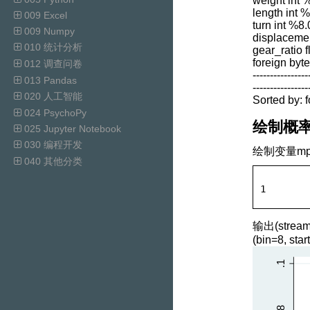
weight int 
length int %
009 Excel
turn int %8.
009 Numpy
displacemen
010 统计分析
gear_ratio 
foreign byt
012 调查问卷
----------------
013 Pandas
----------------
020 人工智能
Sorted by: 
024 PsychoPy
绘制概
025 Jupyter Notebook
030 编程开发
绘制变量mp
040 其他分类
1
输出(stream
(bin=8, sta