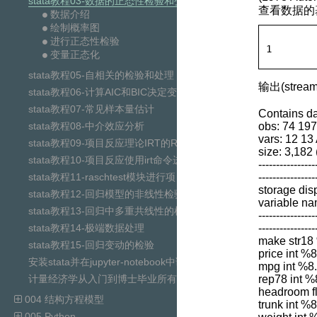
stata教程03-数据的正态性检验和变量正态化
查看数据的
数据介绍
绘制概率图
进行正态性检验
1
变量正态化
stata教程05-自相关的检验和处理
输出(stream
stata教程06-计算AIC和BIC决定变量个数
stata教程07-常见样本量估计
Contains da
stata教程08-中介效应分析
obs: 74 19
vars: 12 13
stata教程09-项目反应理论IRT的Rash模型
size: 3,182
stata教程10-项目反应使用irt命令进行单参数logit参数估计
----------------
stata教程11-raschtest模块进行项目反应试题分析
----------------
storage dis
stata教程12-回归模型的非线性检验
variable na
stata教程13-回归中多重共线性的检验
----------------
stata教程14-极端数据处理
----------------
make str18
stata教程15-回归变动的检验
price int %
安装stata并在jupyter-notebook中调用
mpg int %8
计量经济学从入门到博士毕业所有教程代码PPT视频资源下载
rep78 int 
headroom fl
004 结构方程模型
trunk int %8
005 Python