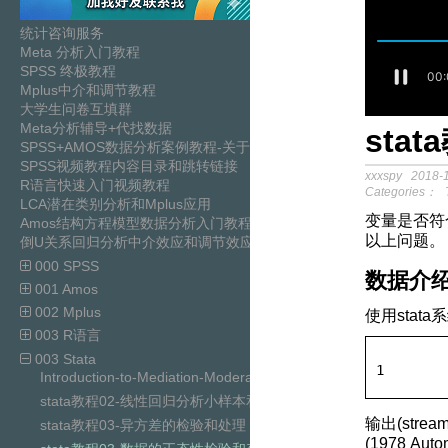
统计咨询服务
Meta 分析入门教程
SPSS 终极教程
Mplus中介和调节教程
大学生问卷互填群
Meta分析辅导+代找数据
sta
SPSS+AMOS数据分析案例教程-关于中介模
SPSS视频教程内容目录和跳转链接
xxxspy
2018-1
R语言快速入门视频教程
Categories：
LCA潜在类别分析和Mplus应用
变量是否符
Amos结构方程模型数据分析入门教程
以上问题。
倒U关系回归分析中介效应和调节效应分析SPSS视频教程
000 SPSS
数据介
001 Amos
002 Mplus
使用stat
003 R语言
003 Stata
1
Introduction-to-Mediation-Moderation-and-Conditional-Pro
stata教程02-线性回归分析小样本和大样本OLS
输出(stream
stata教程03-异方差的检验和处理
(1978 Auto