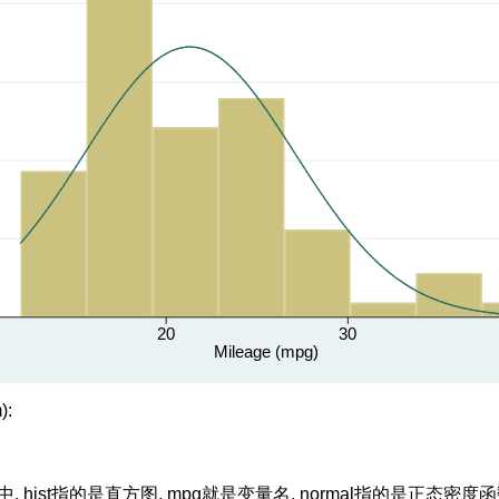
):
, hist指的是直方图, mpg就是变量名, normal指的是正态