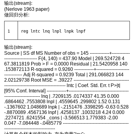
和变量正态化
输出(stream):
(Nerlove 1963 paper)
定变量个数
做回归分析:
1
reg
 lntc lnq lnpl lnpk lnpf
Rash模型
令进行单参数logit参数估计
输出(stream):
进行项目反应试题分析
Source | SS df MS Number of obs = 145 -------------+------------
验
---------------------- F(4, 140) = 437.90 Model | 269.524728 4
67.3811819 Prob > F = 0.0000 Residual | 21.5420958 140
的检验
.153872113 R-squared = 0.9260 -------------+----------------------
------------ Adj R-squared = 0.9239 Total | 291.066823 144
2.02129738 Root MSE = .39227 -------------------------------------
----------------------------------------- lntc | Coef. Std. Err. t P>|t|
k中调用
[95% Conf. Interval] -------------+----------------------------------------
教程代码PPT视频资源下载
------------------------ lnq | .7209135 .0174337 41.35 0.000
.6864462 .7553808 lnpl | .4559645 .299802 1.52 0.131
-.1367602 1.048689 lnpk | -.2151476 .3398295 -0.63 0.528
-.8870089 .4567136 lnpf | .4258137 .1003218 4.24 0.000
.2274721 .6241554 _cons | -3.566513 1.779383 -2.00
0.047 -7.084448 -.0485779 --------------------------------------------
----------------------------------