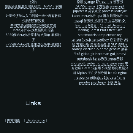
代码
换脸
django
EM
eprime
推荐书
使用潜变量混合增长模型（GMM）实用
JSONSchema
卡方检验
javascript
指南
jupyter
R
调节效应
process
MathJax
计量经济学从入门到博士毕业所有教程
Latex
meta分析
Lpa
潜在截面分析
lca
代码PPT视频资
mysql
显著性
机器学习
人工智能
Q-
共同方法偏差的类型和检验方法
learning
R语言
r
Clinical Decision
Meta分析-从找数据到出报告
Making
Forest Plot
Effect Size
SPSS做Meta分析原来这么简单-教程如
statsmodels
tamplermonkey
下
tensorflow.js
tensorflow
作文评分
t检
SPSS做Meta分析原来这么简单-教程如
验
方差分析
自然语言处理
NLP
语料库
下
nodejs
electron
e-prime
gensim
摘要
生成
gitlab
git
heckman
gui
jamovi
notebook
keras教程
keras基础
mongodb
jieba
mongoengine
sem
中
介效应
GMM
混合增长模型
纵向数据分
析
Mplus
潜在类别分析
icc
cfa
nginx
networkx
officejs
p5.js
dataframe
pandas
psychopy
下载
网盘
Links
|
网站地图
|
|
DataScience
|