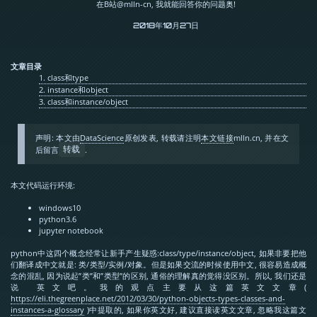
在B站@mlln-cn, 我就能回答你的问题奥!
2018年10月27日
文章目录
1.
class和type
2.
instance和object
3.
class和instance/object
声明: 本文由
DataScience
原创发表, 转载请注明
本文链接
mlln.cn, 并在文
后留言
.
转载
本文代码运行环境:
windows10
python3.6
jupyter notebook
python中这四个概念经常让新手产生疑惑:class/type/instance/object, 如果非要把他
们翻译成中文就是: 类/类型/实例/对象。但是如果交流的时候使用中文, 很容易造成概
念的混乱, 因为说起”类”和”类型”的区别, 通俗的理解真的觉得没区别。所以, 我们还是
说 英文吧。我的观点主要从这篇英文文章(
https://eli.thegreenplace.net/2012/03/30/python-objects-types-classes-and-
instances-a-glossary
)中提取的, 如果你英文好, 建议直接读英文文章, 忽略我这篇文