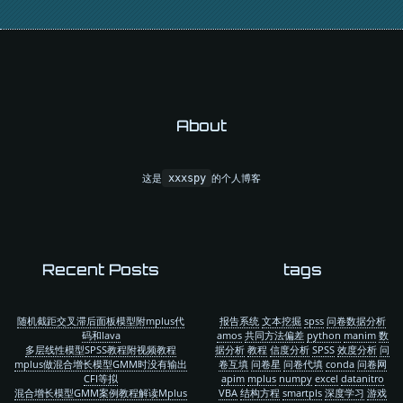
About
这是
的个人博客
xxxspy
Recent Posts
tags
随机截距交叉滞后面板模型附mplus代
报告系统
文本挖掘
spss
问卷数据分析
码和lava
amos
共同方法偏差
python
manim
数
多层线性模型SPSS教程附视频教程
据分析
教程
信度分析
SPSS
效度分析
问
mplus做混合增长模型GMM时没有输出
卷互填
问卷星
问卷代填
conda
问卷网
CFI等拟
apim
mplus
numpy
excel
datanitro
混合增长模型GMM案例教程解读Mplus
VBA
结构方程
smartpls
深度学习
游戏