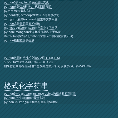
python3的logging模块的最佳实践
python自带GUI根据url显示网络图片
pychrome安装和入门
python解析JavaScript生成语法树并修改之
mongodb解决textsearch搜索中文的问题
python文件信息查看和修改
mongodb解决textsearch搜索中文的问题
python+mongodb生态坏境部署和上手体验
DataNitro教程系列(python控制Excel自动化替代VBA)
python模拟数据的生成
Python数据科学技术交流QQ群:116384132
SPSS/Stata统计分析QQ群:572803384
如果你有其他有价值的群,想放到这里分享,可以联系我QQ675495787
格式化字符串
python3中class,type,instance,object的概念和相互区别
python3字符串format最佳实践
python3 f-string格式化字符串的高级用法