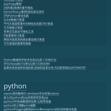
psychopy教程
[词向量]高维向量可视化
[tensorflow.js案例]进化算法演示
[书]Python最佳实践
Sobel检验计算器
平均方差提取量AVE和组合信度CR计算器
卡方检验计算器
简单交互效应可视化工具
P值显著性计算器
两组均值差异的效应量在线计算器
卡方差值的显著性检验
Python数据科学技术交流QQ群:116384132
SPSS/Stata统计分析QQ群:572803384
如果你有其他有价值的群,想放到这里分享,可以联系我QQ675495787
python
manim系列教程01-windows平台安装manim
嵌入式python的zip安装和并安装pip
python3中给函数缓存结果-让程序加速
python深入理解print函数
python中logging模块的error和exception的区别和最佳实践