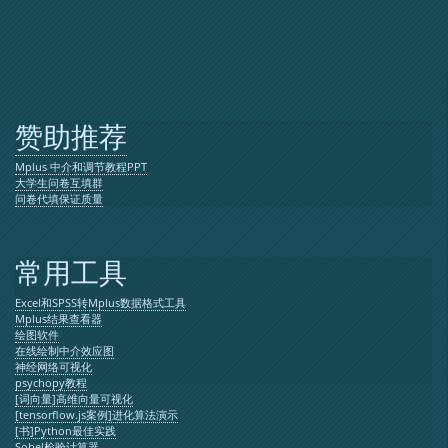
赞助推荐
Mplus 中介和调节教程PPT
大学生问卷互填群
问卷代填保证质量
常用工具
Excel和SPSS转Mplus数据格式工具
Mplus结果查看器
绘图软件
在线绘制中介效应图
神经网络可视化
psychopy教程
[词向量]高维向量可视化
[tensorflow.js案例]进化算法演示
[书]Python最佳实践
Sobel检验计算器