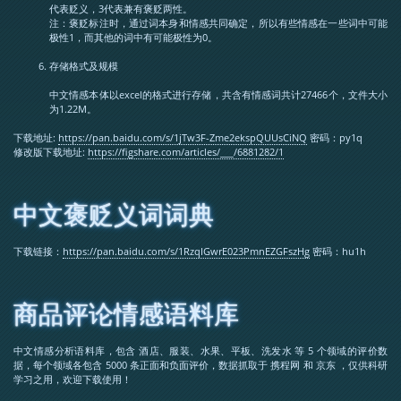
代表贬义，3代表兼有褒贬两性。
注：褒贬标注时，通过词本身和情感共同确定，所以有些情感在一些词中可能
极性1，而其他的词中有可能极性为0。
存储格式及规模
中文情感本体以excel的格式进行存储，共含有情感词共计27466个，文件大小
为1.22M。
下载地址:
https://pan.baidu.com/s/1jTw3F-Zme2ekspQUUsCiNQ
密码：py1q
修改版下载地址:
https://figshare.com/articles/___/6881282/1
中文褒贬义词词典
下载链接：
https://pan.baidu.com/s/1RzqIGwrE023PmnEZGFszHg
密码：hu1h
商品评论情感语料库
中文情感分析语料库，包含 酒店、服装、水果、平板、洗发水 等 5 个领域的评价数
据，每个领域各包含 5000 条正面和负面评价，数据抓取于 携程网 和 京东 ，仅供科研
学习之用，欢迎下载使用！