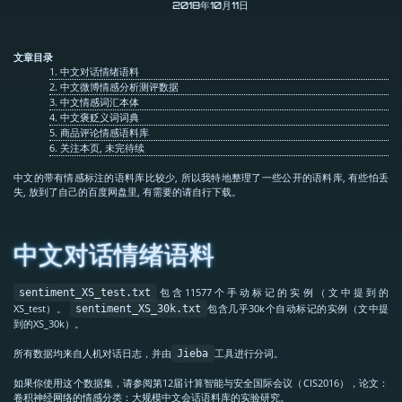
2018年10月11日
文章目录
1.
中文对话情绪语料
2.
中文微博情感分析测评数据
3.
中文情感词汇本体
4.
中文褒贬义词词典
5.
商品评论情感语料库
6.
关注本页, 未完待续
中文的带有情感标注的语料库比较少, 所以我特地整理了一些公开的语料库, 有些怕丢
失, 放到了自己的百度网盘里, 有需要的请自行下载。
中文对话情绪语料
包含11577个手动标记的实例（文中提到的
sentiment_XS_test.txt
XS_test）。
包含几乎30k个自动标记的实例（文中提
sentiment_XS_30k.txt
到的XS_30k）。
所有数据均来自人机对话日志，并由
工具进行分词。
Jieba
如果你使用这个数据集，请参阅第12届计算智能与安全国际会议（CIS2016），论文：
卷积神经网络的情感分类：大规模中文会话语料库的实验研究。