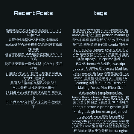
Recent Posts
tags
随机截距交叉滞后面板模型附mplus代
报告系统
文本挖掘
spss
问卷数据分析
码和lava
amos
共同方法偏差
python
manim
数
多层线性模型SPSS教程附视频教程
据分析
教程
信度分析
SPSS
效度分析
问
mplus做混合增长模型GMM时没有输出
卷互填
问卷星
问卷代填
conda
问卷网
CFI等拟
apim
mplus
numpy
excel
datanitro
混合增长模型GMM案例教程解读Mplus
VBA
结构方程
smartpls
深度学习
游戏
代码
换脸
django
EM
eprime
推荐书
使用潜变量混合增长模型（GMM）实用
JSONSchema
卡方检验
javascript
指南
jupyter
R
调节效应
process
MathJax
计量经济学从入门到博士毕业所有教程
Latex
meta分析
Lpa
潜在截面分析
lca
代码PPT视频资
mysql
显著性
机器学习
人工智能
Q-
共同方法偏差的类型和检验方法
learning
R语言
r
Clinical Decision
Meta分析-从找数据到出报告
Making
Forest Plot
Effect Size
SPSS做Meta分析原来这么简单-教程如
statsmodels
tamplermonkey
下
tensorflow.js
tensorflow
作文评分
t检
SPSS做Meta分析原来这么简单-教程如
验
方差分析
自然语言处理
NLP
语料库
下
nodejs
electron
e-prime
gensim
摘要
生成
gitlab
git
heckman
gui
jamovi
notebook
keras教程
keras基础
mongodb
jieba
mongoengine
sem
中
介效应
GMM
混合增长模型
纵向数据分
析
Mplus
潜在类别分析
icc
cfa
nginx