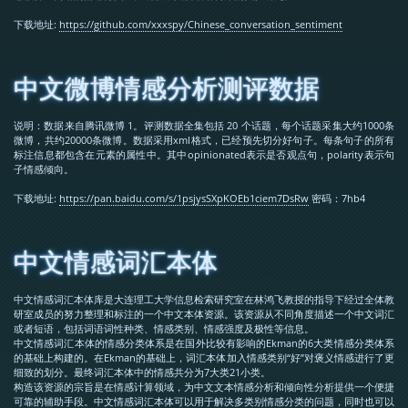
下载地址:
https://github.com/xxxspy/Chinese_conversation_sentiment
中文微博情感分析测评数据
说明：数据来自腾讯微博 1。评测数据全集包括 20 个话题，每个话题采集大约1000条
微博，共约20000条微博。数据采用xml格式，已经预先切分好句子。每条句子的所有
标注信息都包含在
元素的属性中。其中opinionated表示是否观点句，polarity表示句
子情感倾向。
下载地址:
https://pan.baidu.com/s/1psjysSXpKOEb1ciem7DsRw
密码：7hb4
中文情感词汇本体
中文情感词汇本体库是大连理工大学信息检索研究室在林鸿飞教授的指导下经过全体教
研室成员的努力整理和标注的一个中文本体资源。该资源从不同角度描述一个中文词汇
或者短语，包括词语词性种类、情感类别、情感强度及极性等信息。
中文情感词汇本体的情感分类体系是在国外比较有影响的Ekman的6大类情感分类体系
的基础上构建的。在Ekman的基础上，词汇本体加入情感类别“好”对褒义情感进行了更
细致的划分。最终词汇本体中的情感共分为7大类21小类。
构造该资源的宗旨是在情感计算领域，为中文文本情感分析和倾向性分析提供一个便捷
可靠的辅助手段。中文情感词汇本体可以用于解决多类别情感分类的问题，同时也可以