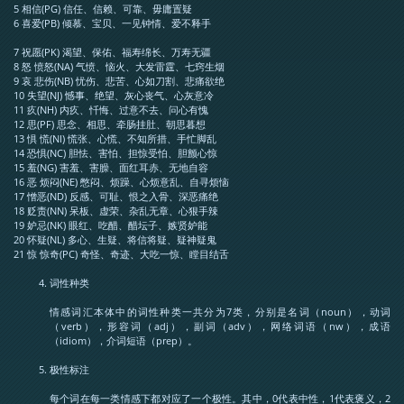
5 相信(PG) 信任、信赖、可靠、毋庸置疑
6 喜爱(PB) 倾慕、宝贝、一见钟情、爱不释手
7 祝愿(PK) 渴望、保佑、福寿绵长、万寿无疆
8 怒 愤怒(NA) 气愤、恼火、大发雷霆、七窍生烟
9 哀 悲伤(NB) 忧伤、悲苦、心如刀割、悲痛欲绝
10 失望(NJ) 憾事、绝望、灰心丧气、心灰意冷
11 疚(NH) 内疚、忏悔、过意不去、问心有愧
12 思(PF) 思念、相思、牵肠挂肚、朝思暮想
13 惧 慌(NI) 慌张、心慌、不知所措、手忙脚乱
14 恐惧(NC) 胆怯、害怕、担惊受怕、胆颤心惊
15 羞(NG) 害羞、害臊、面红耳赤、无地自容
16 恶 烦闷(NE) 憋闷、烦躁、心烦意乱、自寻烦恼
17 憎恶(ND) 反感、可耻、恨之入骨、深恶痛绝
18 贬责(NN) 呆板、虚荣、杂乱无章、心狠手辣
19 妒忌(NK) 眼红、吃醋、醋坛子、嫉贤妒能
20 怀疑(NL) 多心、生疑、将信将疑、疑神疑鬼
21 惊 惊奇(PC) 奇怪、奇迹、大吃一惊、瞠目结舌
词性种类
情感词汇本体中的词性种类一共分为7类，分别是名词（noun），动词
（verb），形容词（adj），副词（adv），网络词语（nw），成语
（idiom），介词短语（prep）。
极性标注
每个词在每一类情感下都对应了一个极性。其中，0代表中性，1代表褒义，2