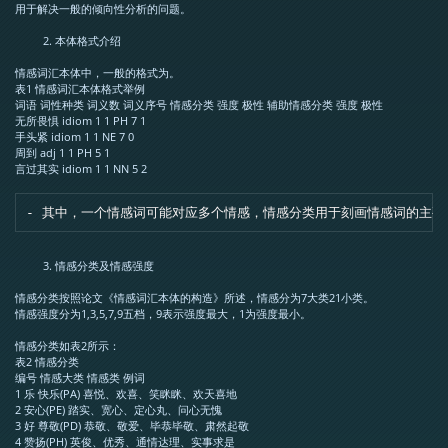
用于解决一般的倾向性分析的问题。
本体格式介绍
情感词汇本体中，一般的格式为。
表1 情感词汇本体格式举例
词语 词性种类 词义数 词义序号 情感分类 强度 极性 辅助情感分类 强度 极性
无所畏惧 idiom 1 1 PH 7 1
手头紧 idiom 1 1 NE 7 0
周到 adj 1 1 PH 5 1
言过其实 idiom 1 1 NN 5 2
情感分类及情感强度
情感分类按照论文《情感词汇本体的构造》所述，情感分为7大类21小类。
情感强度分为1,3,5,7,9五档，9表示强度最大，1为强度最小。
情感分类如表2所示：
表2 情感分类
编号 情感大类 情感类 例词
1 乐 快乐(PA) 喜悦、欢喜、笑眯眯、欢天喜地
2 安心(PE) 踏实、宽心、定心丸、问心无愧
3 好 尊敬(PD) 恭敬、敬爱、毕恭毕敬、肃然起敬
4 赞扬(PH) 英俊、优秀、通情达理、实事求是